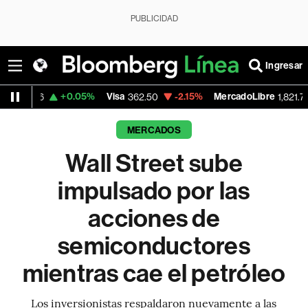
PUBLICIDAD
Ingresar
+0.05%
Visa
-2.15%
MercadoLibre
-0.14%
362.50
1,821.795
MERCADOS
Wall Street sube
impulsado por las
acciones de
semiconductores
mientras cae el petróleo
Los inversionistas respaldaron nuevamente a las