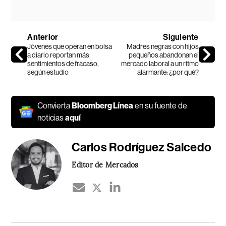
Anterior
Siguiente
Jóvenes que operan en bolsa
Madres negras con hijos
a diario reportan más
pequeños abandonan el
sentimientos de fracaso,
mercado laboral a un ritmo
según estudio
alarmante: ¿por qué?
Convierta
Bloomberg Línea
en su fuente de
noticias
aquí
Carlos Rodríguez Salcedo
Editor de Mercados