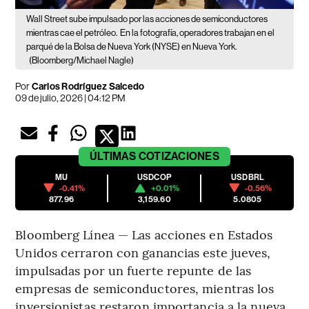
Wall Street sube impulsado por las acciones de semiconductores
mientras cae el petróleo.
En la fotografía, operadores trabajan en el
parqué de la Bolsa de Nueva York (NYSE) en Nueva York.
(Bloomberg/Michael Nagle)
Por
Carlos Rodríguez Salcedo
09 de julio, 2026 | 04:12 PM
ÚLTIMAS
COTIZACIONES
MU
USDCOP
USDBRL
-0.41%
+0.01%
-0.56%
877.96
3,159.60
5.0805
Bloomberg Línea — Las acciones en Estados
Unidos cerraron con ganancias este jueves,
impulsadas por un fuerte repunte de las
empresas de semiconductores, mientras los
inversionistas restaron importancia a la nueva