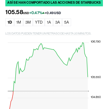
ASÍ SE HAN COMPORTADO LAS ACCIONES DE STARBUCKS
105.58
+0.47%
+0.49 USD
USD
1D
1M
3M
YTD
1A
3A
5A
LOS DATOS PUEDEN TENER UN RETRASO DE HASTA 20 MINUTOS.
106.790
105.550
104.850