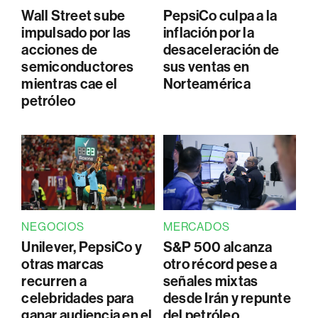
Wall Street sube
PepsiCo culpa a la
impulsado por las
inflación por la
acciones de
desaceleración de
semiconductores
sus ventas en
mientras cae el
Norteamérica
petróleo
NEGOCIOS
MERCADOS
Unilever, PepsiCo y
S&P 500 alcanza
otras marcas
otro récord pese a
recurren a
señales mixtas
celebridades para
desde Irán y repunte
ganar audiencia en el
del petróleo