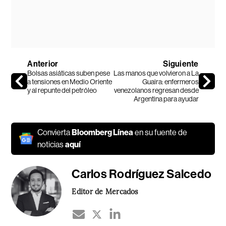
Anterior
Siguiente
Bolsas asiáticas suben pese
Las manos que volvieron a La
a tensiones en Medio Oriente
Guaira: enfermeros
y al repunte del petróleo
venezolanos regresan desde
Argentina para ayudar
Convierta
Bloomberg Línea
en su fuente de
noticias
aquí
Carlos Rodríguez Salcedo
Editor de Mercados