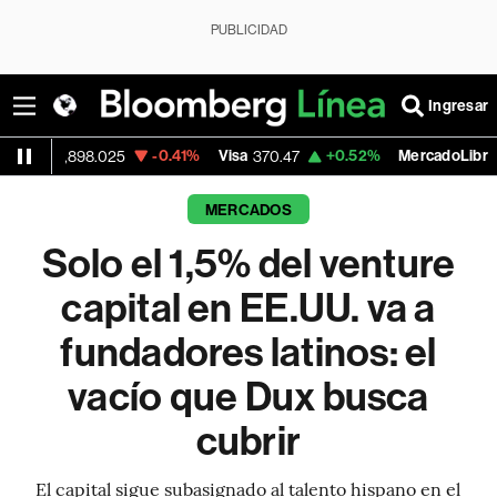
PUBLICIDAD
Ingresar
-0.41%
Visa
+0.52%
MercadoLibre
-5.2
5
370.47
1,824.26
MERCADOS
Solo el 1,5% del venture
capital en EE.UU. va a
fundadores latinos: el
vacío que Dux busca
cubrir
El capital sigue subasignado al talento hispano en el