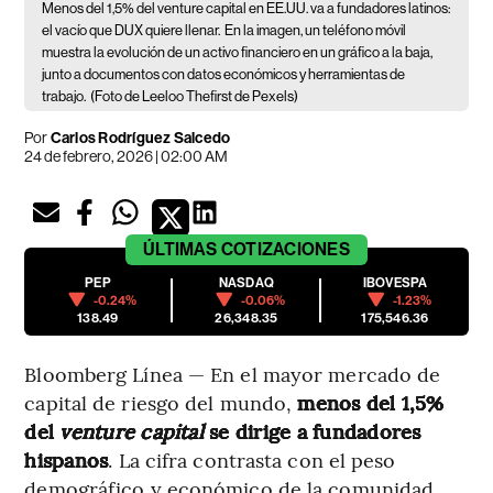
Menos del 1,5% del venture capital en EE.UU. va a fundadores latinos:
el vacío que DUX quiere llenar.
En la imagen, un teléfono móvil
muestra la evolución de un activo financiero en un gráfico a la baja,
junto a documentos con datos económicos y herramientas de
trabajo.
(Foto de Leeloo Thefirst de Pexels)
Por
Carlos Rodríguez Salcedo
24 de febrero, 2026 | 02:00 AM
ÚLTIMAS
COTIZACIONES
PEP
NASDAQ
IBOVESPA
-0.24%
-0.06%
-1.23%
138.49
26,348.35
175,546.36
Bloomberg Línea — En el mayor mercado de
capital de riesgo del mundo,
menos del 1,5%
del
venture capital
se dirige a fundadores
hispanos
. La cifra contrasta con el peso
demográfico y económico de la comunidad