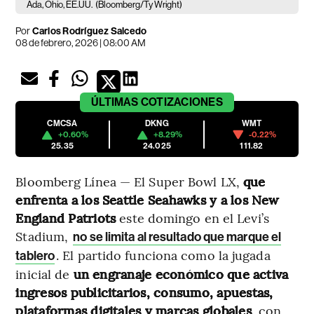
Ada, Ohio, EE.UU.
(Bloomberg/Ty Wright)
Por
Carlos Rodríguez Salcedo
08 de febrero, 2026 | 08:00 AM
ÚLTIMAS
COTIZACIONES
CMCSA
DKNG
WMT
+0.60%
+8.29%
-0.22%
25.35
24.025
111.82
Bloomberg Línea — El Super Bowl LX,
que
enfrenta a los Seattle Seahawks y a los New
England Patriots
este domingo en el Levi’s
Stadium,
no se limita al resultado que marque el
. El partido funciona como la jugada
tablero
inicial de
un engranaje económico que activa
ingresos publicitarios, consumo, apuestas,
plataformas digitales y marcas globales
, con