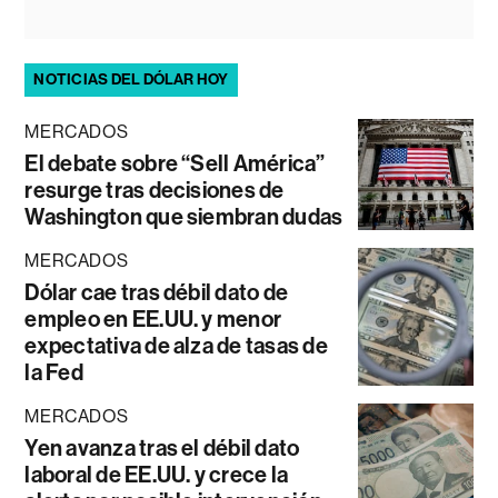
NOTICIAS DEL DÓLAR HOY
MERCADOS
El debate sobre “Sell América”
resurge tras decisiones de
Washington que siembran dudas
MERCADOS
Dólar cae tras débil dato de
empleo en EE.UU. y menor
expectativa de alza de tasas de
la Fed
MERCADOS
Yen avanza tras el débil dato
laboral de EE.UU. y crece la