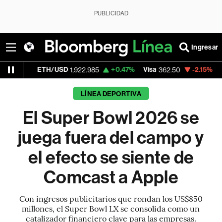
PUBLICIDAD
Ingresar
ETH/USD
+0.47%
Visa
-2.15%
MercadoLibr
1,922.985
362.50
LÍNEA DEPORTIVA
El Super Bowl 2026 se
juega fuera del campo y
el efecto se siente de
Comcast a Apple
Con ingresos publicitarios que rondan los US$850
millones, el Super Bowl LX se consolida como un
catalizador financiero clave para las empresas.