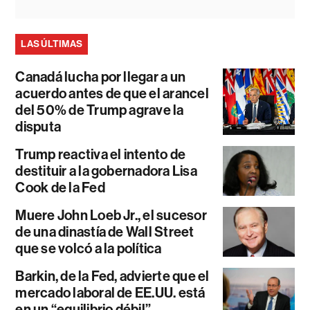
LAS ÚLTIMAS
Canadá lucha por llegar a un
acuerdo antes de que el arancel
del 50% de Trump agrave la
disputa
Trump reactiva el intento de
destituir a la gobernadora Lisa
Cook de la Fed
Muere John Loeb Jr., el sucesor
de una dinastía de Wall Street
que se volcó a la política
Barkin, de la Fed, advierte que el
mercado laboral de EE.UU. está
en un “equilibrio débil”