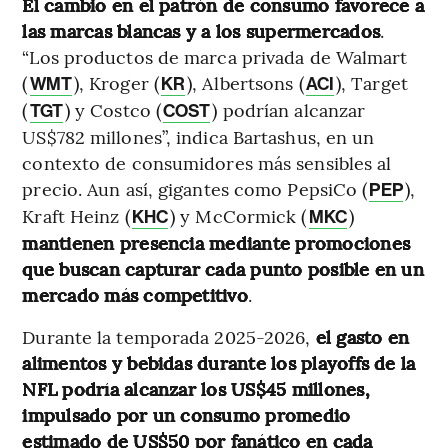
El cambio en el patrón de consumo favorece a
las marcas blancas y a los supermercados
.
“Los productos de marca privada de Walmart
(
), Kroger (
), Albertsons (
), Target
WMT
KR
ACI
(
) y Costco (
) podrían alcanzar
TGT
COST
US$782 millones”, indica Bartashus, en un
contexto de consumidores más sensibles al
precio. Aun así, gigantes como PepsiCo (
),
PEP
Kraft Heinz (
) y McCormick (
)
KHC
MKC
mantienen presencia mediante promociones
que buscan capturar cada punto posible en un
mercado más competitivo
.
Durante la temporada 2025-2026,
el gasto en
alimentos y bebidas durante los playoffs de la
NFL podría alcanzar los US$45 millones,
impulsado por un consumo promedio
estimado de US$50 por fanático en cada