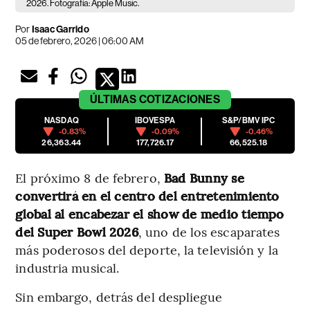
2026. Fotografía: Apple Music.
Por
Isaac Garrido
05 de febrero, 2026 | 06:00 AM
ÚLTIMAS
COTIZACIONES
NASDAQ
IBOVESPA
S&P/BMV IPC
-0.83%
-0.09%
-0.46%
26,363.44
177,726.17
66,525.18
El próximo 8 de febrero,
Bad Bunny se
convertirá en el centro del entretenimiento
global al encabezar el show de medio tiempo
del Super Bowl 2026
, uno de los escaparates
más poderosos del deporte, la televisión y la
industria musical.
Sin embargo, detrás del despliegue