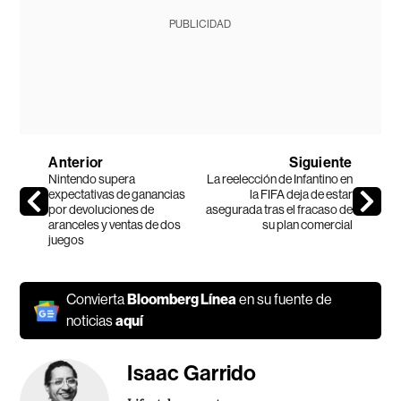
PUBLICIDAD
Anterior
Siguiente
Nintendo supera
La reelección de Infantino en
expectativas de ganancias
la FIFA deja de estar
por devoluciones de
asegurada tras el fracaso de
aranceles y ventas de dos
su plan comercial
juegos
Convierta
Bloomberg Línea
en su fuente de
noticias
aquí
Isaac Garrido