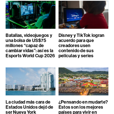
Batallas, videojuegos y
Disney y TikTok logran
una bolsa de US$75
acuerdo para que
millones “capaz de
creadores usen
cambiar vidas”: así es la
contenido de sus
Esports World Cup 2026
películas y series
La ciudad más cara de
¿Pensando en mudarte?
Estados Unidos dejó de
Estos son los mejores
ser Nueva York
países para vivir en