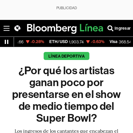
PUBLICIDAD
Ingresar
-0.28%
ETH/USD
-0.63%
Visa
-0.28%
1,903.74
368.54
LÍNEA DEPORTIVA
¿Por qué los artistas
ganan poco por
presentarse en el show
de medio tiempo del
Super Bowl?
Los ingresos de los cantantes que encabezan el