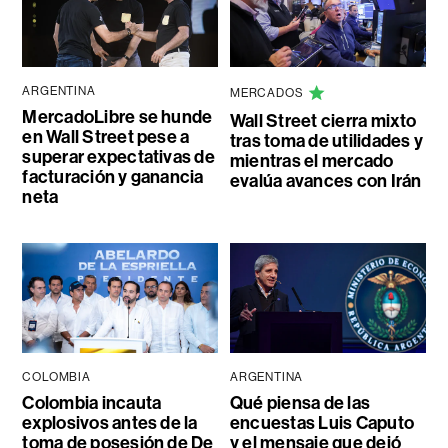
ARGENTINA
MERCADOS
MercadoLibre se hunde
Wall Street cierra mixto
en Wall Street pese a
tras toma de utilidades y
superar expectativas de
mientras el mercado
facturación y ganancia
evalúa avances con Irán
neta
COLOMBIA
ARGENTINA
Colombia incauta
Qué piensa de las
explosivos antes de la
encuestas Luis Caputo
toma de posesión de De
y el mensaje que dejó