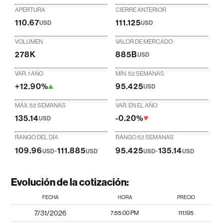
APERTURA
CIERRE ANTERIOR
110.67
111.125
USD
USD
VOLUMEN
VALOR DE MERCADO
278K
885B
USD
VAR. 1 AÑO
MÍN. 52 SEMANAS
+12.90%
95.425
USD
MÁX. 52 SEMANAS
VAR. EN EL AÑO
135.14
-0.20%
USD
RANGO DEL DÍA
RANGO 52 SEMANAS
109.96
-
111.885
95.425
-
135.14
USD
USD
USD
USD
Evolución de la cotización:
FECHA
HORA
PRECIO
7/31/2026
7:55:00 PM
111.195