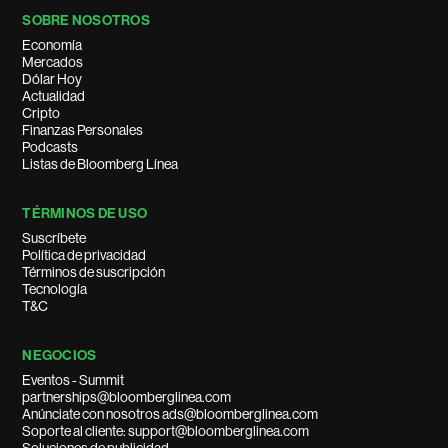
SOBRE NOSOTROS
Economía
Mercados
Dólar Hoy
Actualidad
Cripto
Finanzas Personales
Podcasts
Listas de Bloomberg Línea
TÉRMINOS DE USO
Suscríbete
Política de privacidad
Términos de suscripción
Tecnología
T&C
NEGOCIOS
Eventos - Summit
partnerships@bloomberglinea.com
Anúnciate con nosotros ads@bloomberglinea.com
Soporte al cliente: support@bloomberglinea.com