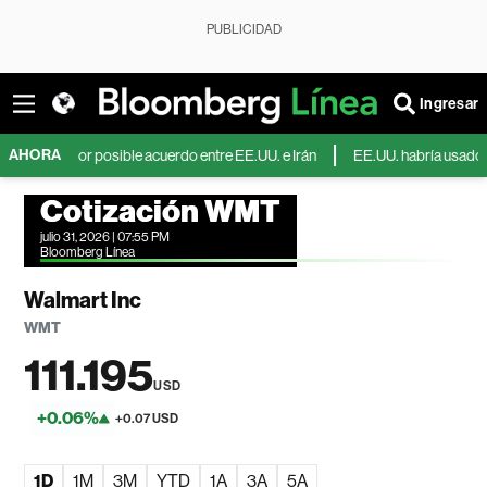
PUBLICIDAD
Ingresar
AHORA
a por posible acuerdo entre EE.UU. e Irán
EE.UU. habría usado euros para 
Cotización WMT
julio 31, 2026 | 07:55 PM
Bloomberg Línea
Walmart Inc
WMT
111.195
USD
+0.06%
+0.07 USD
1D
1M
3M
YTD
1A
3A
5A