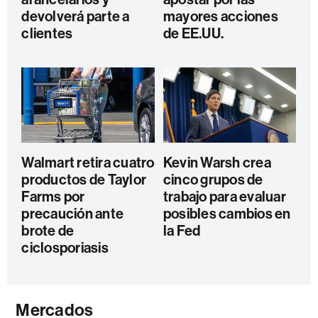
devolverá parte a
mayores acciones
clientes
de EE.UU.
Walmart retira cuatro
Kevin Warsh crea
productos de Taylor
cinco grupos de
Farms por
trabajo para evaluar
precaución ante
posibles cambios en
brote de
la Fed
ciclosporiasis
Mercados