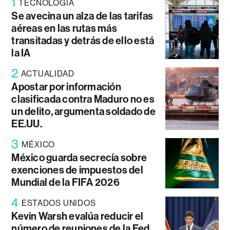
1
TECNOLOGÍA
Se avecina un alza de las tarifas
aéreas en las rutas más
transitadas y detrás de ello está
la IA
2
ACTUALIDAD
Apostar por información
clasificada contra Maduro no es
un delito, argumenta soldado de
EE.UU.
3
MÉXICO
México guarda secrecía sobre
exenciones de impuestos del
Mundial de la FIFA 2026
4
ESTADOS UNIDOS
Kevin Warsh evalúa reducir el
número de reuniones de la Fed,