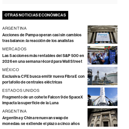
OTRAS NOTICIAS ECONÓMICAS
ARGENTINA
Acciones de Pampa operan casi sin cambios
tras balance: la reacción de los analistas
MERCADOS
Las 5 acciones más rentables del S&P 500 en
2026 en una semana récord para Wall Street
MÉXICO
Exclusiva: CFE busca emitir nueva Fibra E con
portafolio de centrales eléctricas
ESTADOS UNIDOS
Fragmento de un cohete Falcon 9 de SpaceX
impacta la superficie de la Luna
ARGENTINA
Argentina y China renuevan swap de
monedas: se extiende el plazo a cinco años