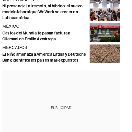
Ni presencial, ni remoto, ni híbrido: el nuevo
modelo laboral que WeWork ve crecer en
Latinoamérica
MÉXICO
Gastos del Mundial le pasan factura a
Ollamani de Emilio Azcárraga
MERCADOS
El Niño amenaza a América Latina y Deutsche
Bank identifica los países más expuestos
PUBLICIDAD