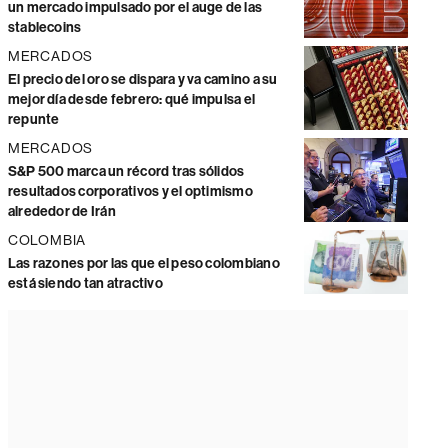
un mercado impulsado por el auge de las
stablecoins
MERCADOS
El precio del oro se dispara y va camino a su
mejor día desde febrero: qué impulsa el
repunte
MERCADOS
S&P 500 marca un récord tras sólidos
resultados corporativos y el optimismo
alrededor de Irán
COLOMBIA
Las razones por las que el peso colombiano
está siendo tan atractivo