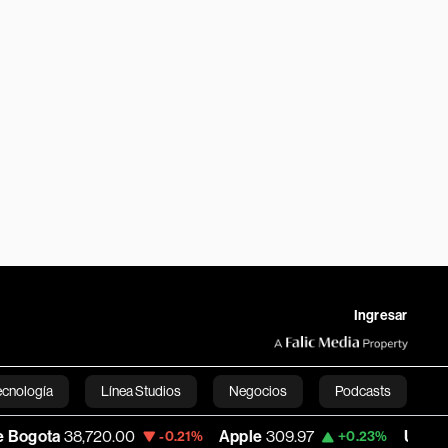
Ingresar
ecnología
Línea Studios
Negocios
Podcasts
8,720.00
Apple
309.97
USD COP
3,175.9
-0.21%
+0.23%
English