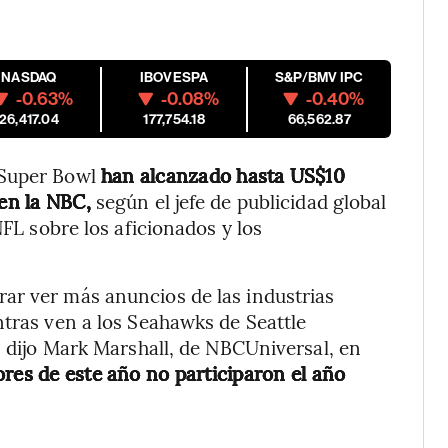
NASDAQ
IBOVESPA
S&P/BMV IPC
-0.63%
-0.08%
-0.40%
26,417.04
177,754.18
66,562.87
 Super Bowl
han alcanzado hasta US$10
 en la NBC,
según el jefe de publicidad global
NFL sobre los aficionados y los
ar ver más anuncios de las industrias
ntras ven a los Seahawks de Seattle
, dijo Mark Marshall, de NBCUniversal, en
ores de este año no participaron el año