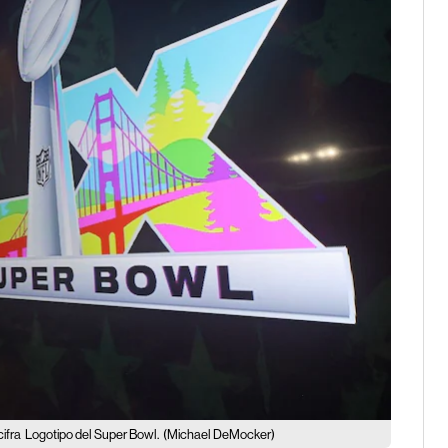
ifra
Logotipo del Super Bowl.
(Michael DeMocker)