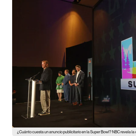
¿Cuánto cuesta un anuncio publicitario en la Super Bowl? NBC revela la c