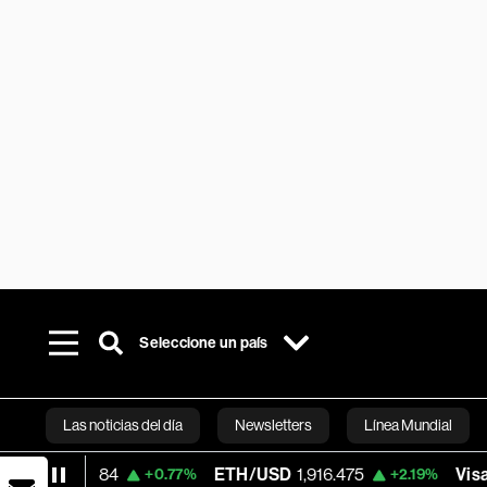
Seleccione un país
Las noticias del día
Newsletters
Línea Mundial
92.84
ETH/USD
1,916.475
Visa
368.88
+0.77%
+2.19%
Bloomberg 