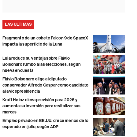
LAS ÚLTIMAS
Fragmento de un cohete Falcon 9 de SpaceX
impacta la superficie de la Luna
Lula reduce su ventaja sobre Flávio
Bolsonaro rumbo a las elecciones, según
nueva encuesta
Flávio Bolsonaro elige al diputado
conservador Alfredo Gaspar como candidato
a la vicepresidencia
Kraft Heinz eleva previsión para 2026 y
aumenta su inversión para revitalizar sus
marcas
Empleo privado en EE.UU. crece menos de lo
esperado en julio, según ADP