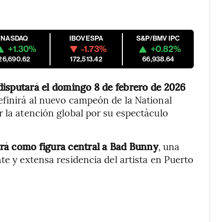
NASDAQ
IBOVESPA
S&P/BMV IPC
+1.30%
-1.73%
+0.82%
26,690.62
172,513.42
66,938.64
disputará el domingo 8 de febrero de 2026
definirá al nuevo campeón de la National
r la atención global por su espectáculo
drá como figura central a Bad Bunny
, una
te y extensa residencia del artista en Puerto