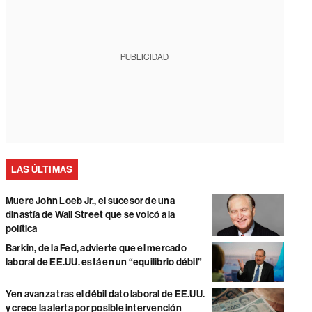
PUBLICIDAD
LAS ÚLTIMAS
Muere John Loeb Jr., el sucesor de una
dinastía de Wall Street que se volcó a la
política
Barkin, de la Fed, advierte que el mercado
laboral de EE.UU. está en un “equilibrio débil”
Yen avanza tras el débil dato laboral de EE.UU.
y crece la alerta por posible intervención