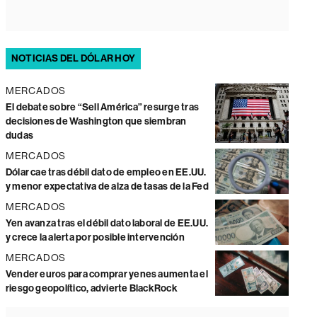
NOTICIAS DEL DÓLAR HOY
MERCADOS
El debate sobre “Sell América” resurge tras
decisiones de Washington que siembran
dudas
MERCADOS
Dólar cae tras débil dato de empleo en EE.UU.
y menor expectativa de alza de tasas de la Fed
MERCADOS
Yen avanza tras el débil dato laboral de EE.UU.
y crece la alerta por posible intervención
MERCADOS
Vender euros para comprar yenes aumenta el
riesgo geopolítico, advierte BlackRock