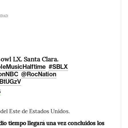
IDAD
Bowl LX. Santa Clara.
leMusicHalftime
#SBLX
onNBC
@RocNation
8BtUGzV
5
 del Este de Estados Unidos.
io tiempo llegará una vez concluidos los