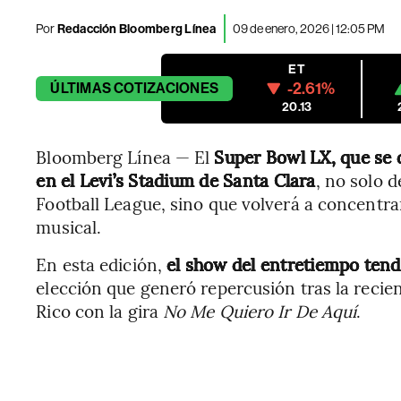
Por
Redacción Bloomberg Línea
09 de enero, 2026 | 12:05 PM
ET
-2.61%
ÚLTIMAS
COTIZACIONES
20.13
Bloomberg Línea — El
Super Bowl LX, que se 
en el Levi’s Stadium de Santa Clara
, no solo 
Football League, sino que volverá a concentra
musical.
En esta edición,
el show del entretiempo ten
elección que generó repercusión tras la recien
Rico con la gira
No Me Quiero Ir De Aquí
.