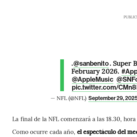
PUBLIC
.
. Super 
@sanbenito
February 2026.
#App
@AppleMusic
@SNF
pic.twitter.com/CMn
— NFL (@NFL)
September 29, 202
La final de la NFL comenzará a las 18.30, hora
Como ocurre cada año,
el espectáculo del med