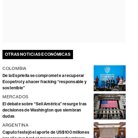
OTRAS NOTICIAS ECONÓMICAS
COLOMBIA
De la Espriella se compromete a recuperar
Ecopetrol y a hacer fracking “responsable y
sostenible”
MERCADOS
El debate sobre “Sell América” resurge tras
decisiones de Washington que siembran
dudas
ARGENTINA
Caputo festejó el aporte de US$100 millones