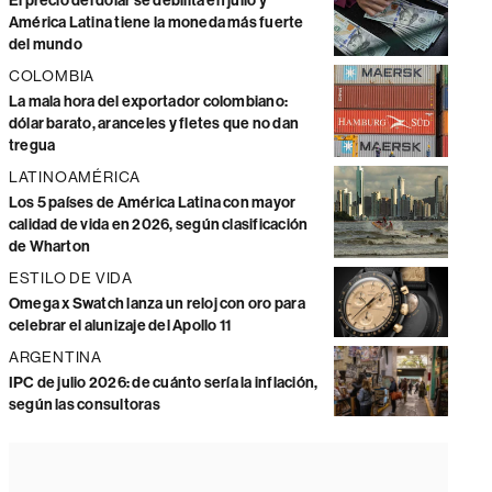
El precio del dólar se debilita en julio y
América Latina tiene la moneda más fuerte
del mundo
COLOMBIA
La mala hora del exportador colombiano:
dólar barato, aranceles y fletes que no dan
tregua
LATINOAMÉRICA
Los 5 países de América Latina con mayor
calidad de vida en 2026, según clasificación
de Wharton
ESTILO DE VIDA
Omega x Swatch lanza un reloj con oro para
celebrar el alunizaje del Apollo 11
ARGENTINA
IPC de julio 2026: de cuánto sería la inflación,
según las consultoras