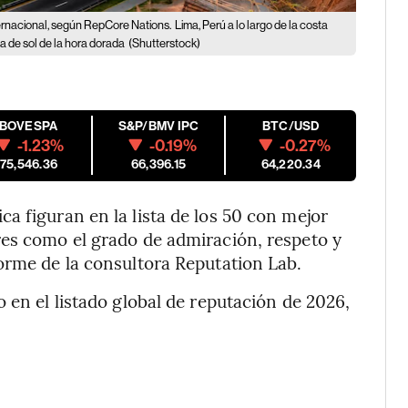
ternacional, según RepCore Nations.
Lima, Perú a lo largo de la costa
a de sol de la hora dorada
(Shutterstock)
IBOVESPA
S&P/BMV IPC
BTC/USD
-1.23%
-0.19%
-0.27%
175,546.36
66,396.15
64,220.34
a figuran en la lista de los 50 con mejor
res como el grado de admiración, respeto y
orme de la consultora Reputation Lab.
 en el listado global de reputación de 2026,