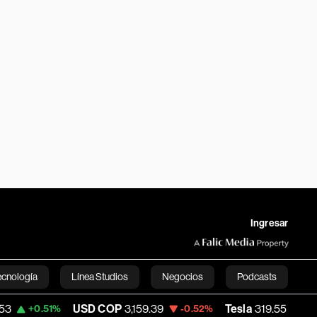
Ingresar
ecnología
Línea Studios
Negocios
Podcasts
USD COP
3,159.39
Tesla
319.55
Spac
%
-0.52%
-0.56%
English