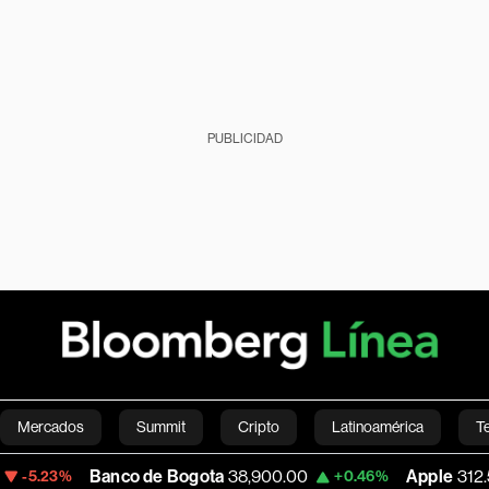
PUBLICIDAD
Mercados
Summit
Cripto
Latinoamérica
T
Banco de Bogota
38,900.00
Apple
312.53
+0.46%
+0.51
Green
Economía
Estilo de vida
Mundo
Videos