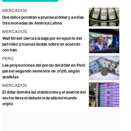
MERCADOS
Dos datos pondrán a prueba al dólar y a estas
tres monedas de América Latina
MERCADOS
Wall Street cierra a la baja por el repunte del
petróleo y nuevas dudas sobre un acuerdo
con Irán
PERÚ
Las proyecciones del precio del dólar en Perú
para el segundo semestre de 2026, según
analistas
MERCADOS
El dólar domina las stablecoins y el avance del
sector lleva el debate más allá del mundo
cripto