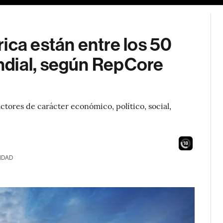
ica están entre los 50
ndial, según RepCore
actores de carácter económico, político, social,
16
IDAD