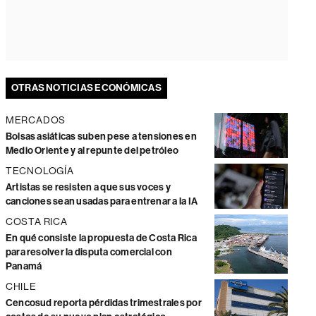
OTRAS NOTICIAS ECONÓMICAS
MERCADOS
Bolsas asiáticas suben pese a tensiones en
Medio Oriente y al repunte del petróleo
TECNOLOGÍA
Artistas se resisten a que sus voces y
canciones sean usadas para entrenar a la IA
COSTA RICA
En qué consiste la propuesta de Costa Rica
para resolver la disputa comercial con
Panamá
CHILE
Cencosud reporta pérdidas trimestrales por