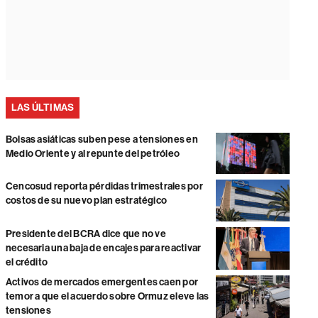
LAS ÚLTIMAS
Bolsas asiáticas suben pese a tensiones en
Medio Oriente y al repunte del petróleo
Cencosud reporta pérdidas trimestrales por
costos de su nuevo plan estratégico
Presidente del BCRA dice que no ve
necesaria una baja de encajes para reactivar
el crédito
Activos de mercados emergentes caen por
temor a que el acuerdo sobre Ormuz eleve las
tensiones