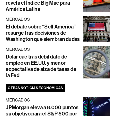
revela el Índice Big Mac para
América Latina
MERCADOS
El debate sobre “Sell América”
resurge tras decisiones de
Washington que siembran dudas
MERCADOS
Dólar cae tras débil dato de
empleo en EE.UU. y menor
expectativa de alza de tasas de
la Fed
OTRAS NOTICIAS ECONÓMICAS
MERCADOS
JPMorgan eleva a 8.000 puntos
su objetivo para el S&P 500 por