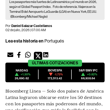
Los pasaportes más fuertes de Latinoamérica y el mundo en 2026,
según el Global Passport Index.
Foto de referencia. Viajeros en la
Terminal B del Aeropuerto LaGuardia (LGA) en Nueva York, EE.UU.
(Bloomberg/Michael Nagle)
Por
Daniel Salazar Castellanos
02 de julio, 2026 | 07:00 AM
Lea esta historia en
Portugués
ÚLTIMAS
COTIZACIONES
NASDAQ
IBOVESPA
S&P/BMV IPC
+1.30%
-1.73%
+0.82%
26,690.62
172,513.42
66,938.64
Bloomberg Línea — Solo dos países de América
Latina lograron ubicarse entre los 50 destinos
con los pasaportes más poderosos del mundo,
una clasificación que mide la facilidad con la