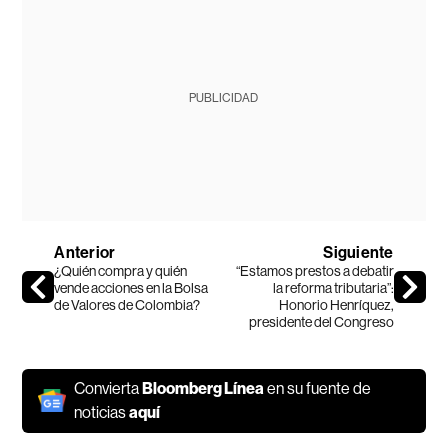
PUBLICIDAD
Anterior
Siguiente
¿Quién compra y quién
“Estamos prestos a debatir
vende acciones en la Bolsa
la reforma tributaria”:
de Valores de Colombia?
Honorio Henríquez,
presidente del Congreso
Convierta
Bloomberg Línea
en su fuente de
noticias
aquí