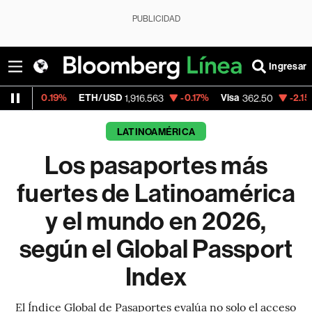
PUBLICIDAD
Ingresar
ETH/USD
-0.17%
Visa
-2.15%
MercadoLibr
1,916.563
362.50
LATINOAMÉRICA
Los pasaportes más
fuertes de Latinoamérica
y el mundo en 2026,
según el Global Passport
Index
El Índice Global de Pasaportes evalúa no solo el acceso