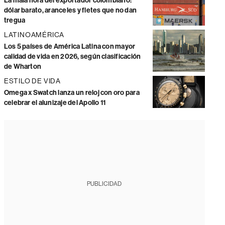
La mala hora del exportador colombiano:
dólar barato, aranceles y fletes que no dan
tregua
LATINOAMÉRICA
Los 5 países de América Latina con mayor
calidad de vida en 2026, según clasificación
de Wharton
ESTILO DE VIDA
Omega x Swatch lanza un reloj con oro para
celebrar el alunizaje del Apollo 11
PUBLICIDAD