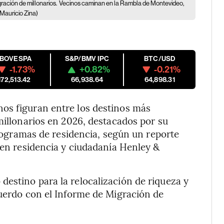
ración de millonarios.
Vecinos caminan en la Rambla de Montevideo,
Mauricio Zina)
IBOVESPA
S&P/BMV IPC
BTC/USD
-1.73%
+0.82%
-0.21%
172,513.42
66,938.64
64,898.31
os figuran entre los destinos más
millonarios en 2026, destacados por su
 programas de residencia, según un reporte
a en residencia y ciudadanía Henley &
estino para la relocalización de riqueza y
cuerdo con el Informe de Migración de