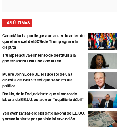
LAS ÚLTIMAS
Canadá lucha por llegar a un acuerdo antes de
que el arancel del 50% de Trump agrave la
disputa
Trump reactiva el intento de destituir a la
gobernadora Lisa Cook de la Fed
Muere John Loeb Jr., el sucesor de una
dinastía de Wall Street que se volcó a la
política
Barkin, de la Fed, advierte que el mercado
laboral de EE.UU. está en un “equilibrio débil”
Yen avanza tras el débil dato laboral de EE.UU.
y crece la alerta por posible intervención