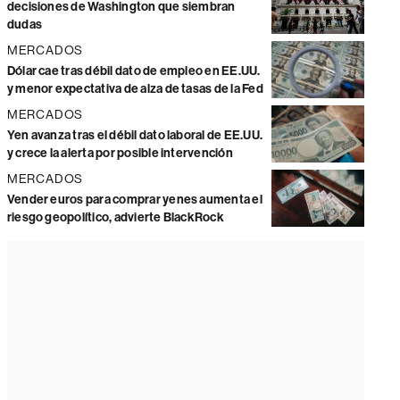
decisiones de Washington que siembran
dudas
MERCADOS
Dólar cae tras débil dato de empleo en EE.UU.
y menor expectativa de alza de tasas de la Fed
MERCADOS
Yen avanza tras el débil dato laboral de EE.UU.
y crece la alerta por posible intervención
MERCADOS
Vender euros para comprar yenes aumenta el
riesgo geopolítico, advierte BlackRock