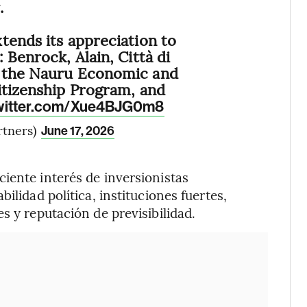
.
tends its appreciation to
 Benrock, Alain, Città di
 the Nauru Economic and
itizenship Program, and
twitter.com/Xue4BJG0m8
rtners)
June 17, 2026
iente interés de inversionistas
ilidad política, instituciones fuertes,
s y reputación de previsibilidad.