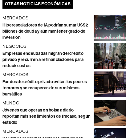
OTRAS NOTICIAS ECONÓMICAS
MERCADOS
Hiperescaladores de IA podrían sumar US$2
billones de deuda y aún mantener grado de
inversión
NEGOCIOS
Empresas endeudadas migran del crédito
privado y recurren a refinanciaciones para
reducir costos
MERCADOS
Fondos de crédito privado evitan los peores
temores y se recuperan de sus mínimos
bursátiles
MUNDO
Jóvenes que operan en bolsa a diario
reportan más sentimientos de fracaso, según
estudio
MERCADOS