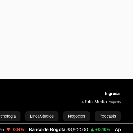
Ingresar
ecnología
Línea Studios
Negocios
Podcasts
Banco de Bogota
38,900.00
Apple
313.305
%
+0.46%
+
English