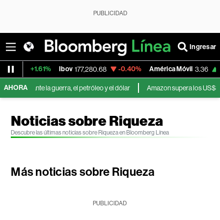
PUBLICIDAD
Ingresar
+1.61%
Ibov
-0.40%
América Móvil
+3.07%
177,280.68
3.36
AHORA
nte la guerra, el petróleo y el dólar
Amazon supera los US$3 billones d
Noticias sobre Riqueza
Descubre las últimas noticias sobre Riqueza en Bloomberg Línea
Más noticias sobre Riqueza
PUBLICIDAD