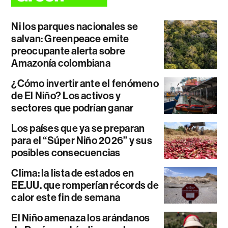
Ni los parques nacionales se
salvan: Greenpeace emite
preocupante alerta sobre
Amazonía colombiana
¿Cómo invertir ante el fenómeno
de El Niño? Los activos y
sectores que podrían ganar
Los países que ya se preparan
para el “Súper Niño 2026” y sus
posibles consecuencias
Clima: la lista de estados en
EE.UU. que romperían récords de
calor este fin de semana
El Niño amenaza los arándanos