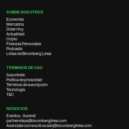
SOBRE NOSOTROS
Economía
Mercados
Dólar Hoy
Actualidad
Cripto
Finanzas Personales
Podcasts
Listas de Bloomberg Línea
TÉRMINOS DE USO
Suscríbete
Política de privacidad
Términos de suscripción
Tecnología
T&C
NEGOCIOS
Eventos - Summit
partnerships@bloomberglinea.com
Anúnciate con nosotros ads@bloomberglinea.com