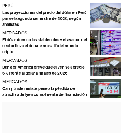
PERÚ
Las proyecciones del precio del dólar en Perú
para el segundo semestre de 2026, según
analistas
MERCADOS
El dólar domina las stablecoins y el avance del
sector lleva el debate más allá del mundo
cripto
MERCADOS
Bank of America prevé que el yen se aprecie
6% frente al dólar a finales de 2026
MERCADOS
Carry trade resiste pese a la pérdida de
atractivo del yen como fuente de financiación