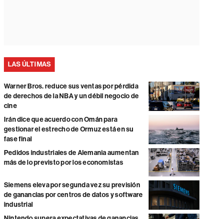
LAS ÚLTIMAS
Warner Bros. reduce sus ventas por pérdida
de derechos de la NBA y un débil negocio de
cine
Irán dice que acuerdo con Omán para
gestionar el estrecho de Ormuz está en su
fase final
Pedidos industriales de Alemania aumentan
más de lo previsto por los economistas
Siemens eleva por segunda vez su previsión
de ganancias por centros de datos y software
industrial
Nintendo supera expectativas de ganancias