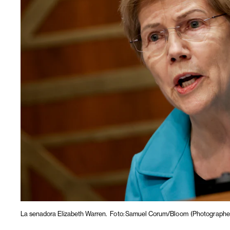
La senadora Elizabeth Warren.
Foto: Samuel Corum/Bloom
(Photographe