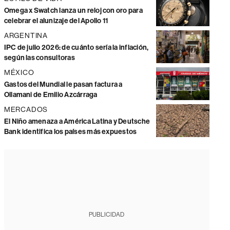
Omega x Swatch lanza un reloj con oro para
celebrar el alunizaje del Apollo 11
ARGENTINA
IPC de julio 2026: de cuánto sería la inflación,
según las consultoras
MÉXICO
Gastos del Mundial le pasan factura a
Ollamani de Emilio Azcárraga
MERCADOS
El Niño amenaza a América Latina y Deutsche
Bank identifica los países más expuestos
PUBLICIDAD