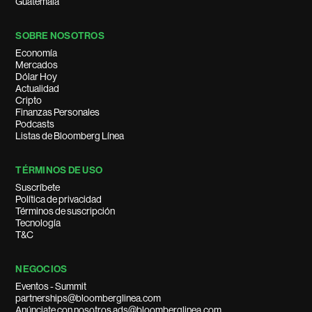
Guatemala
SOBRE NOSOTROS
Economía
Mercados
Dólar Hoy
Actualidad
Cripto
Finanzas Personales
Podcasts
Listas de Bloomberg Línea
TÉRMINOS DE USO
Suscríbete
Política de privacidad
Términos de suscripción
Tecnología
T&C
NEGOCIOS
Eventos - Summit
partnerships@bloomberglinea.com
Anúnciate con nosotros ads@bloomberglinea.com