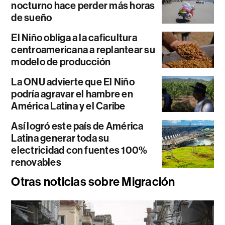
nocturno hace perder más horas
de sueño
El Niño obliga a la caficultura
centroamericana a replantear su
modelo de producción
La ONU advierte que El Niño
podría agravar el hambre en
América Latina y el Caribe
Así logró este país de América
Latina generar toda su
electricidad con fuentes 100%
renovables
Otras noticias sobre Migración