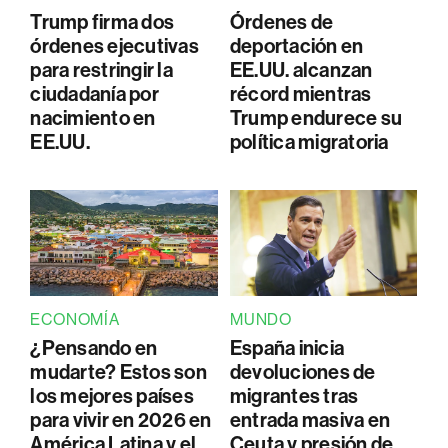
Trump firma dos
Órdenes de
órdenes ejecutivas
deportación en
para restringir la
EE.UU. alcanzan
ciudadanía por
récord mientras
nacimiento en
Trump endurece su
EE.UU.
política migratoria
ECONOMÍA
MUNDO
¿Pensando en
España inicia
mudarte? Estos son
devoluciones de
los mejores países
migrantes tras
para vivir en 2026 en
entrada masiva en
América Latina y el
Ceuta y presión de