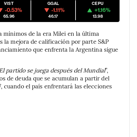
VIST
GGAL
CEPU
-0.53%
-1.11%
+1.16%
65.96
46.17
13.98
a mínimos de la era Milei en la última
s la mejora de calificación por parte S&P
nanciamiento que enfrenta la Argentina sigue
El partido se juega después del Mundial
”,
os de deuda que se acumulan a partir del
, cuando el país enfrentará las elecciones