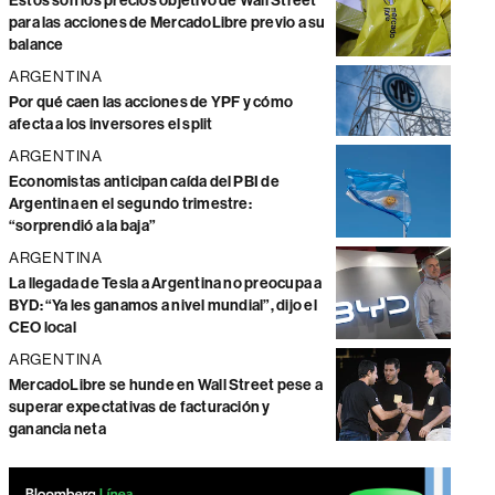
Estos son los precios objetivo de Wall Street
para las acciones de MercadoLibre previo a su
balance
ARGENTINA
Por qué caen las acciones de YPF y cómo
afecta a los inversores el split
ARGENTINA
Economistas anticipan caída del PBI de
Argentina en el segundo trimestre:
“sorprendió a la baja”
ARGENTINA
La llegada de Tesla a Argentina no preocupa a
BYD: “Ya les ganamos a nivel mundial”, dijo el
CEO local
ARGENTINA
MercadoLibre se hunde en Wall Street pese a
superar expectativas de facturación y
ganancia neta