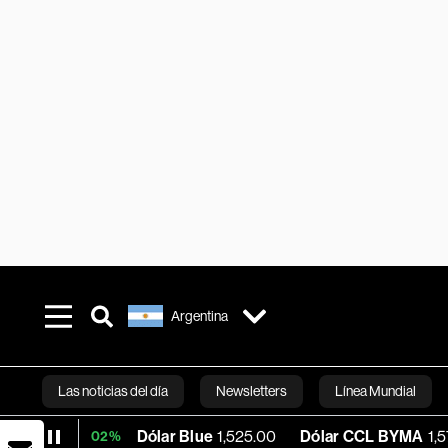
Argentina
Las noticias del día
Newsletters
Línea Mundial
Dólar Blue
1,525.00
Dólar CCL BYMA
1,578.74
B
+0.02%
Bloomberg 