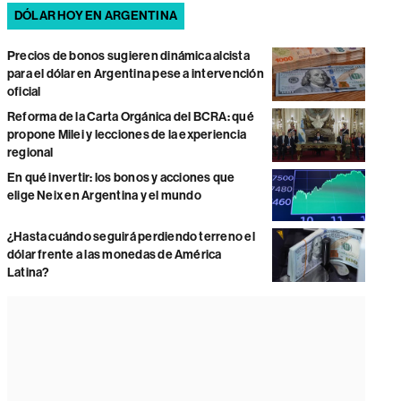
DÓLAR HOY EN ARGENTINA
Precios de bonos sugieren dinámica alcista
para el dólar en Argentina pese a intervención
oficial
Reforma de la Carta Orgánica del BCRA: qué
propone Milei y lecciones de la experiencia
regional
En qué invertir: los bonos y acciones que
elige Neix en Argentina y el mundo
¿Hasta cuándo seguirá perdiendo terreno el
dólar frente a las monedas de América
Latina?