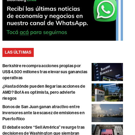
LAS ÚLTIMAS
Berkshire recompra acciones propias por
US$4.500 millones tras elevar sus ganancias
operativas
¿Hasta dónde pueden llegar las acciones de
AMD? BofA es optimista, pero advierte
riesgos
Bonos de San Juan ganan atractivo entre
inversores ante la escasez de emisiones en
Puerto Rico
El debate sobre “Sell América” resurge tras
decisiones de Washington que siembran