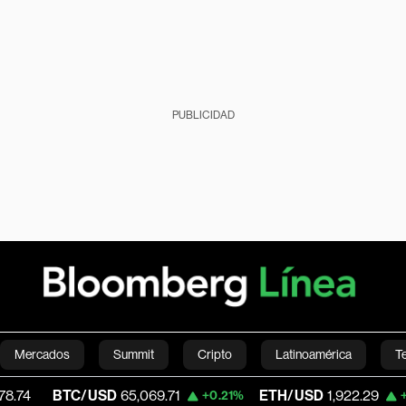
PUBLICIDAD
Mercados
Summit
Cripto
Latinoamérica
T
TC/USD
65,069.71
ETH/USD
1,922.29
V
+0.21%
+0.43%
Green
Economía
Estilo de vida
Mundo
Videos