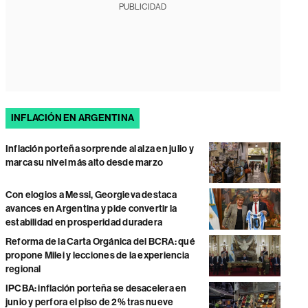
PUBLICIDAD
INFLACIÓN EN ARGENTINA
Inflación porteña sorprende al alza en julio y
marca su nivel más alto desde marzo
Con elogios a Messi, Georgieva destaca
avances en Argentina y pide convertir la
estabilidad en prosperidad duradera
Reforma de la Carta Orgánica del BCRA: qué
propone Milei y lecciones de la experiencia
regional
IPCBA: inflación porteña se desacelera en
junio y perfora el piso de 2% tras nueve