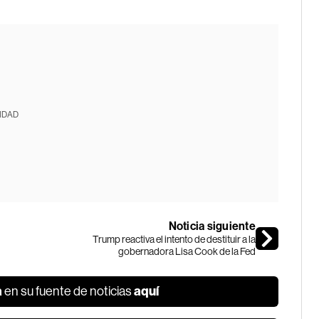
IDAD
Noticia siguiente
Trump reactiva el intento de destituir a la
gobernadora Lisa Cook de la Fed
a
aquí
en su fuente de noticias