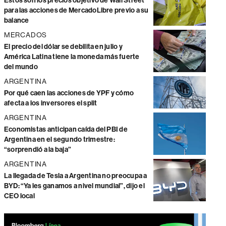
Estos son los precios objetivo de Wall Street
para las acciones de MercadoLibre previo a su
balance
MERCADOS
El precio del dólar se debilita en julio y
América Latina tiene la moneda más fuerte
del mundo
ARGENTINA
Por qué caen las acciones de YPF y cómo
afecta a los inversores el split
ARGENTINA
Economistas anticipan caída del PBI de
Argentina en el segundo trimestre:
“sorprendió a la baja”
ARGENTINA
La llegada de Tesla a Argentina no preocupa a
BYD: “Ya les ganamos a nivel mundial”, dijo el
CEO local