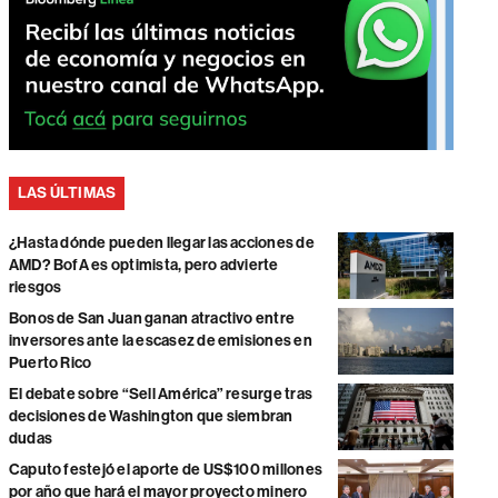
LAS ÚLTIMAS
¿Hasta dónde pueden llegar las acciones de
AMD? BofA es optimista, pero advierte
riesgos
Bonos de San Juan ganan atractivo entre
inversores ante la escasez de emisiones en
Puerto Rico
El debate sobre “Sell América” resurge tras
decisiones de Washington que siembran
dudas
Caputo festejó el aporte de US$100 millones
por año que hará el mayor proyecto minero