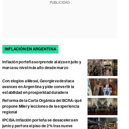
PUBLICIDAD
INFLACIÓN EN ARGENTINA
Inflación porteña sorprende al alza en julio y
marca su nivel más alto desde marzo
Con elogios a Messi, Georgieva destaca
avances en Argentina y pide convertir la
estabilidad en prosperidad duradera
Reforma de la Carta Orgánica del BCRA: qué
propone Milei y lecciones de la experiencia
regional
IPCBA: inflación porteña se desacelera en
junio y perfora el piso de 2% tras nueve