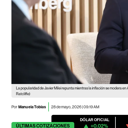
La popularidad de Javier Milei repunta mientras la inflación se modera en 
Ratcliffe)
Por
Manuela Tobias
28 de mayo, 2026 | 09:19 AM
DÓLAR OFICIAL
+0.02%
ÚLTIMAS
COTIZACIONES