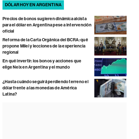
DÓLAR HOY EN ARGENTINA
Precios de bonos sugieren dinámica alcista
para el dólar en Argentina pese a intervención
oficial
Reforma de la Carta Orgánica del BCRA: qué
propone Milei y lecciones de la experiencia
regional
En qué invertir: los bonos y acciones que
elige Neix en Argentina y el mundo
¿Hasta cuándo seguirá perdiendo terreno el
dólar frente a las monedas de América
Latina?