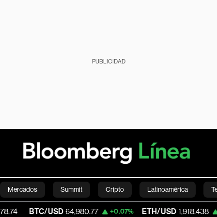
PUBLICIDAD
Mercados
Summit
Cripto
Latinoamérica
T
BTC/USD
64,980.77
ETH/USD
1,918.438
+0.07%
+0.23%
Green
Economía
Estilo de vida
Mundo
Videos