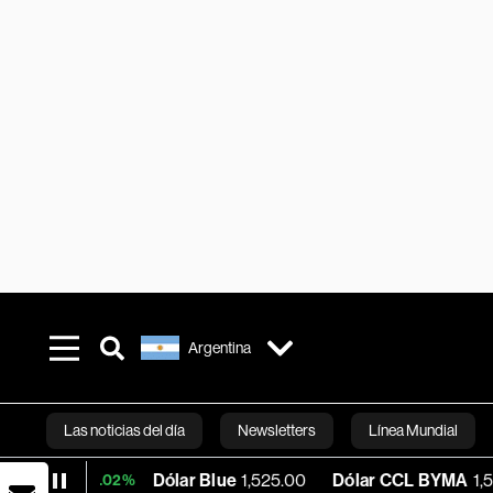
Argentina
Las noticias del día
Newsletters
Línea Mundial
Dólar Blue
1,525.00
Dólar CCL BYMA
1,578.74
+0.02%
Bloomberg 