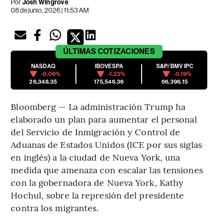
Por
Josh Wingrove
08 de junio, 2026 | 11:53 AM
ÚLTIMAS
COTIZACIONES
NASDAQ
IBOVESPA
S&P/BMV IPC
-0.06%
-1.23%
-0.19%
26,348.35
175,546.36
66,396.15
Bloomberg — La administración Trump ha
elaborado un plan para aumentar el personal
del Servicio de Inmigración y Control de
Aduanas de Estados Unidos (ICE por sus siglas
en inglés) a la ciudad de Nueva York, una
medida que amenaza con escalar las tensiones
con la gobernadora de Nueva York, Kathy
Hochul, sobre la represión del presidente
contra los migrantes.