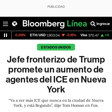
PUBLICIDAD
Ingresar
.09%
ETH/USD
-0.15%
Visa
+0.52%
Merca
1,903.04
370.47
ESTADOS UNIDOS
Jefe fronterizo de Trump
promete un aumento de
agentes del ICE en Nueva
York
“Va a ver más ICE que nunca en la ciudad de Nueva
York, y está llegando”, dijo Tom Homan en Fox.