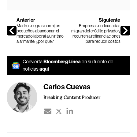
Anterior
Siguiente
Madres negras con hijos
Empresas endeudadas
pequeños abandonan el
migran del crédito privado y
mercado laboral a un ritmo
recurren a refinanciaciones
alarmante: ¿por qué?
para reducir costos
Convierta
Bloomberg Línea
en su fuente de
noticias
aquí
Carlos Cuevas
Breaking Content Producer