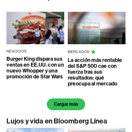
NEGOCIOS
MERCADOS
Burger King dispara sus
La acción más rentable
ventas en EE.UU. con un
del S&P 500 cae con
nuevo Whopper y una
fuerza tras sus
promoción de Star Wars
resultados: qué
preocupa al mercado
Cargar más
Lujos y vida en Bloomberg Línea