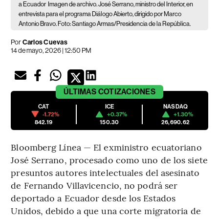
a Ecuador
Imagen de archivo. José Serrano, ministro del Interior, en
entrevista para el programa Diálogo Abierto, dirigido por Marco
Antonio Bravo. Foto: Santiago Armas/Presidencia de la República.
Por
Carlos Cuevas
14 de mayo, 2026 | 12:50 PM
ÚLTIMAS
COTIZACIONES
CAT
ICE
NASDAQ
-1.72%
+0.37%
+1.30%
842.19
150.30
26,690.62
Bloomberg Línea — El exministro ecuatoriano
José Serrano, procesado como uno de los siete
presuntos autores intelectuales del asesinato
de Fernando Villavicencio, no podrá ser
deportado a Ecuador desde los Estados
Unidos, debido a que una corte migratoria de