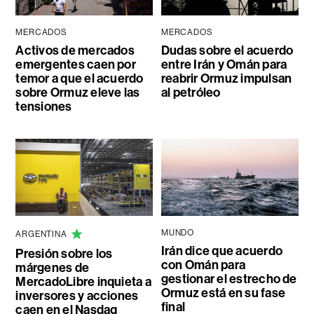
MERCADOS
MERCADOS
Activos de mercados
Dudas sobre el acuerdo
emergentes caen por
entre Irán y Omán para
temor a que el acuerdo
reabrir Ormuz impulsan
sobre Ormuz eleve las
al petróleo
tensiones
MUNDO
ARGENTINA
Irán dice que acuerdo
Presión sobre los
con Omán para
márgenes de
gestionar el estrecho de
MercadoLibre inquieta a
Ormuz está en su fase
inversores y acciones
final
caen en el Nasdaq