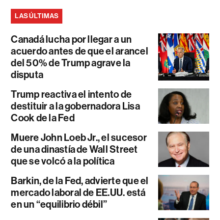
LAS ÚLTIMAS
Canadá lucha por llegar a un
acuerdo antes de que el arancel
del 50% de Trump agrave la
disputa
Trump reactiva el intento de
destituir a la gobernadora Lisa
Cook de la Fed
Muere John Loeb Jr., el sucesor
de una dinastía de Wall Street
que se volcó a la política
Barkin, de la Fed, advierte que el
mercado laboral de EE.UU. está
en un “equilibrio débil”