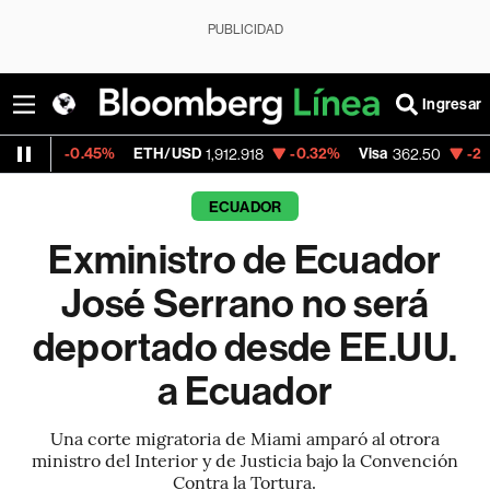
PUBLICIDAD
Ingresar
.45%
ETH/USD
-0.32%
Visa
-2.15%
Merca
1,912.918
362.50
ECUADOR
Exministro de Ecuador
José Serrano no será
deportado desde EE.UU.
a Ecuador
Una corte migratoria de Miami amparó al otrora
ministro del Interior y de Justicia bajo la Convención
Contra la Tortura.