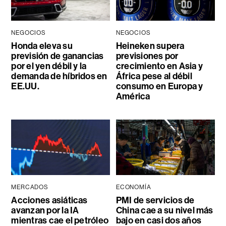
NEGOCIOS
NEGOCIOS
Honda eleva su
Heineken supera
previsión de ganancias
previsiones por
por el yen débil y la
crecimiento en Asia y
demanda de híbridos en
África pese al débil
EE.UU.
consumo en Europa y
América
MERCADOS
ECONOMÍA
Acciones asiáticas
PMI de servicios de
avanzan por la IA
China cae a su nivel más
mientras cae el petróleo
bajo en casi dos años