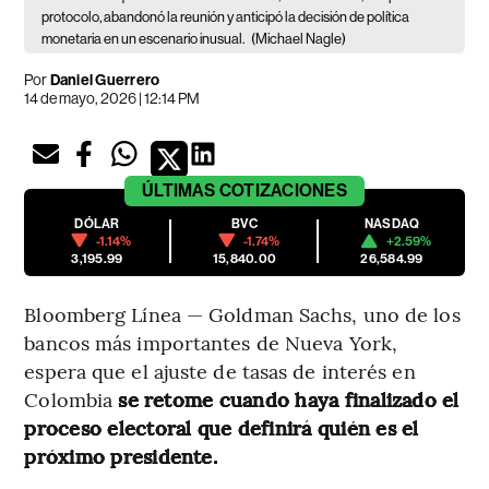
protocolo, abandonó la reunión y anticipó la decisión de política
monetaria en un escenario inusual.
(Michael Nagle)
Por
Daniel Guerrero
14 de mayo, 2026 | 12:14 PM
ÚLTIMAS
COTIZACIONES
DÓLAR
BVC
NASDAQ
-1.14%
-1.74%
+2.59%
3,195.99
15,840.00
26,584.99
Bloomberg Línea — Goldman Sachs, uno de los
bancos más importantes de Nueva York,
espera que el ajuste de tasas de interés en
Colombia
se retome cuando haya finalizado el
proceso electoral que definirá quién es el
próximo presidente.