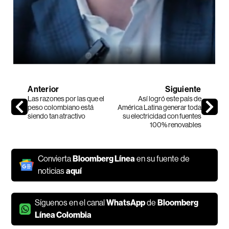
Anterior
Siguiente
Las razones por las que el
Así logró este país de
peso colombiano está
América Latina generar toda
siendo tan atractivo
su electricidad con fuentes
100% renovables
Convierta
Bloomberg Línea
en su fuente de
noticias
aquí
Síguenos en el canal
WhatsApp
de
Bloomberg
Línea Colombia