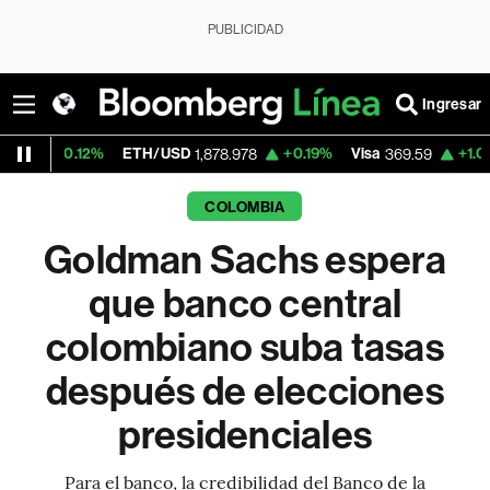
PUBLICIDAD
Ingresar
2%
ETH/USD
+0.19%
Visa
+1.07%
Mercad
1,878.978
369.59
COLOMBIA
Goldman Sachs espera
que banco central
colombiano suba tasas
después de elecciones
presidenciales
Para el banco, la credibilidad del Banco de la