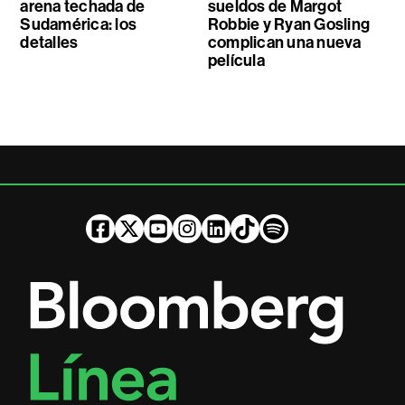
arena techada de
sueldos de Margot
Sudamérica: los
Robbie y Ryan Gosling
detalles
complican una nueva
película