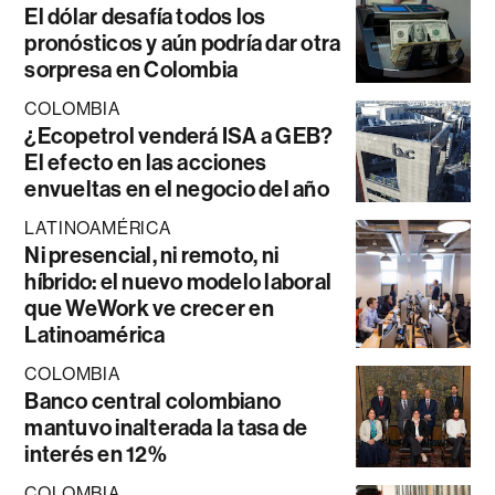
El dólar desafía todos los
pronósticos y aún podría dar otra
sorpresa en Colombia
COLOMBIA
¿Ecopetrol venderá ISA a GEB?
El efecto en las acciones
envueltas en el negocio del año
LATINOAMÉRICA
Ni presencial, ni remoto, ni
híbrido: el nuevo modelo laboral
que WeWork ve crecer en
Latinoamérica
COLOMBIA
Banco central colombiano
mantuvo inalterada la tasa de
interés en 12%
COLOMBIA