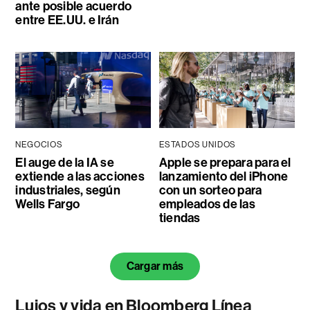
ante posible acuerdo
entre EE.UU. e Irán
NEGOCIOS
ESTADOS UNIDOS
El auge de la IA se
Apple se prepara para el
extiende a las acciones
lanzamiento del iPhone
industriales, según
con un sorteo para
Wells Fargo
empleados de las
tiendas
Cargar más
Lujos y vida en Bloomberg Línea