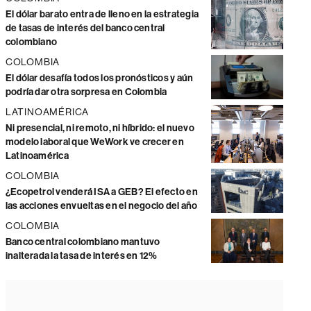
El dólar barato entra de lleno en la estrategia
de tasas de interés del banco central
colombiano
COLOMBIA
El dólar desafía todos los pronósticos y aún
podría dar otra sorpresa en Colombia
LATINOAMÉRICA
Ni presencial, ni remoto, ni híbrido: el nuevo
modelo laboral que WeWork ve crecer en
Latinoamérica
COLOMBIA
¿Ecopetrol venderá ISA a GEB? El efecto en
las acciones envueltas en el negocio del año
COLOMBIA
Banco central colombiano mantuvo
inalterada la tasa de interés en 12%