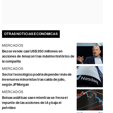
OTRAS NOTICIAS ECONÓMICAS
MERCADOS
Bezos vende casi US$350 millones en
acciones de Amazon tras máximo histórico de
la compañía
MERCADOS
Sector tecnológico podría depender más de
inversores minoristas tras caída de julio,
según JPMorgan
MERCADOS
Bolsas asiáticas caen mientras se frena el
repunte de las acciones de IA y baja el
petróleo