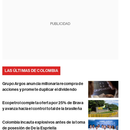
PUBLICIDAD
LAS ÚLTIMAS DE COLOMBIA
Grupo Argos anuncia millonaria recompra de
acciones y promete duplicar el dividendo
Ecopetrol completa oferta por 25% de Brava
y avanza hacia el control total de la brasileña
Colombia incauta explosivos antes de la toma
de posesión de De la Espriella