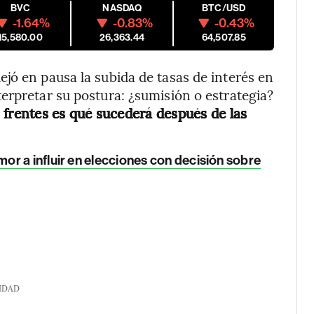
BVC
NASDAQ
BTC/USD
-1.64%
-0.83%
-0.43%
15,580.00
26,363.44
64,507.85
jó en pausa la subida de tasas de interés en
erpretar su postura: ¿sumisión o estrategia?
 frentes es qué sucederá después de las
or a influir en elecciones con decisión sobre
IDAD