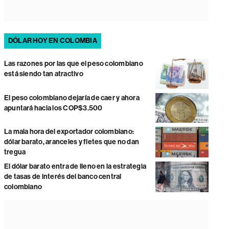
DÓLAR HOY EN COLOMBIA
Las razones por las que el peso colombiano
está siendo tan atractivo
El peso colombiano dejaría de caer y ahora
apuntará hacia los COP$3.500
La mala hora del exportador colombiano:
dólar barato, aranceles y fletes que no dan
tregua
El dólar barato entra de lleno en la estrategia
de tasas de interés del banco central
colombiano