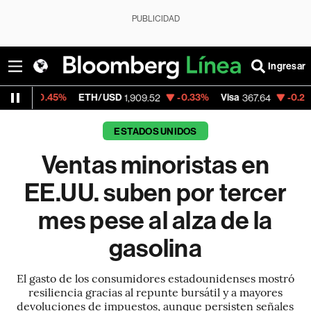
PUBLICIDAD
Ingresar
%
ETH/USD
-0.33%
Visa
-0.24%
MercadoL
1,909.52
367.64
ESTADOS UNIDOS
Ventas minoristas en
EE.UU. suben por tercer
mes pese al alza de la
gasolina
El gasto de los consumidores estadounidenses mostró
resiliencia gracias al repunte bursátil y a mayores
devoluciones de impuestos, aunque persisten señales