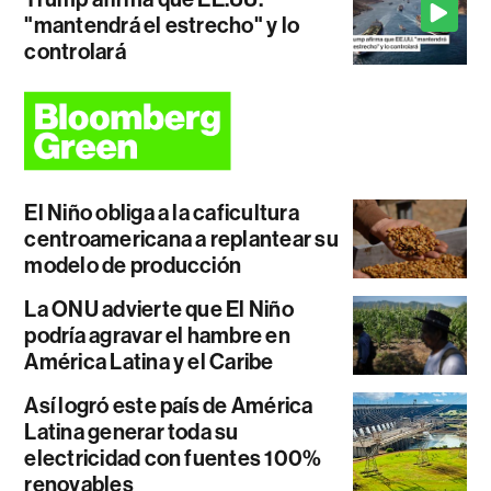
"mantendrá el estrecho" y lo
controlará
El Niño obliga a la caficultura
centroamericana a replantear su
modelo de producción
La ONU advierte que El Niño
podría agravar el hambre en
América Latina y el Caribe
Así logró este país de América
Latina generar toda su
electricidad con fuentes 100%
renovables