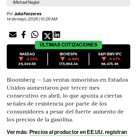
(Michael Nagle)
Por
Julia Fanzeres
14 de mayo, 2026 | 10:26 AM
ÚLTIMAS
COTIZACIONES
NASDAQ
IBOVESPA
S&P/BMV IPC
-0.05%
-0.99%
-0.07%
26,349.56
175,968.34
66,475.46
Bloomberg — Las ventas minoristas en Estados
Unidos aumentaron por tercer mes
consecutivo en abril, lo que apunta a ciertas
señales de resistencia por parte de los
consumidores a pesar del fuerte aumento de
los precios de la gasolina.
Ver más:
Precios al productor en EE.UU. registran