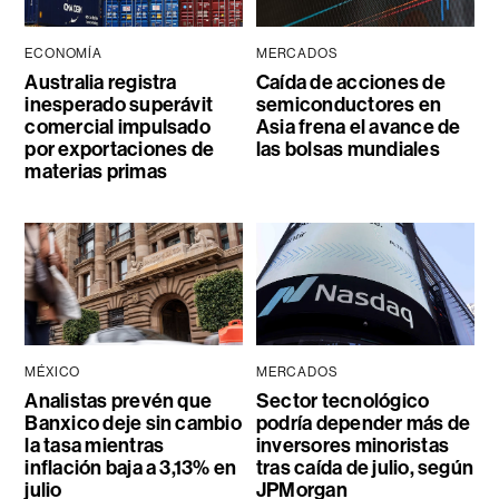
ECONOMÍA
MERCADOS
Australia registra
Caída de acciones de
inesperado superávit
semiconductores en
comercial impulsado
Asia frena el avance de
por exportaciones de
las bolsas mundiales
materias primas
MÉXICO
MERCADOS
Analistas prevén que
Sector tecnológico
Banxico deje sin cambio
podría depender más de
la tasa mientras
inversores minoristas
inflación baja a 3,13% en
tras caída de julio, según
julio
JPMorgan