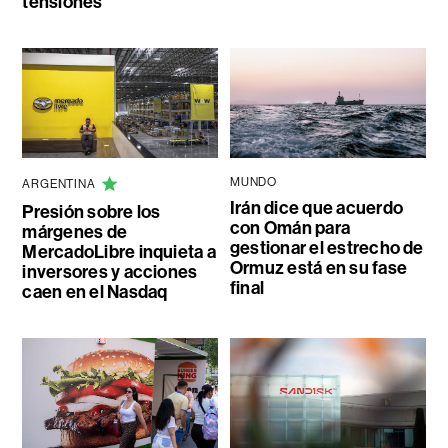
tensiones
MUNDO
ARGENTINA
Irán dice que acuerdo
Presión sobre los
con Omán para
márgenes de
gestionar el estrecho de
MercadoLibre inquieta a
Ormuz está en su fase
inversores y acciones
final
caen en el Nasdaq