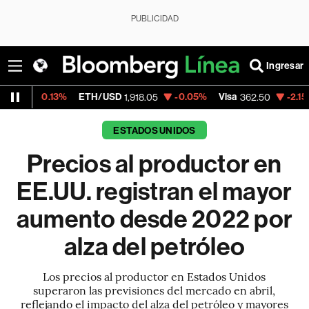
PUBLICIDAD
Ingresar
3%
ETH/USD
-0.05%
Visa
-2.15%
Mercado
1,918.05
362.50
ESTADOS UNIDOS
Precios al productor en
EE.UU. registran el mayor
aumento desde 2022 por
alza del petróleo
Los precios al productor en Estados Unidos
superaron las previsiones del mercado en abril,
reflejando el impacto del alza del petróleo y mayores