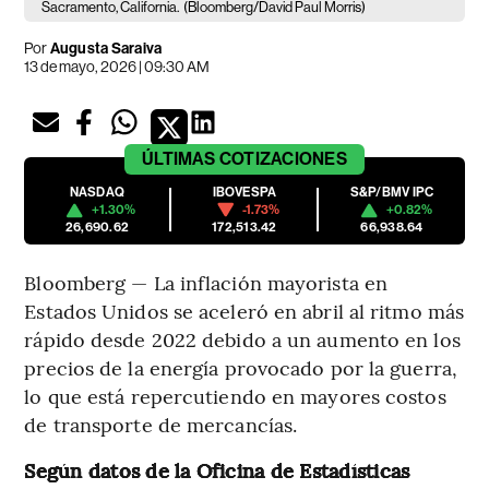
Sacramento, California.
(Bloomberg/David Paul Morris)
Por
Augusta Saraiva
13 de mayo, 2026 | 09:30 AM
ÚLTIMAS
COTIZACIONES
NASDAQ
IBOVESPA
S&P/BMV IPC
+1.30%
-1.73%
+0.82%
26,690.62
172,513.42
66,938.64
Bloomberg — La inflación mayorista en
Estados Unidos se aceleró en abril al ritmo más
rápido desde 2022 debido a un aumento en los
precios de la energía provocado por la guerra,
lo que está repercutiendo en mayores costos
de transporte de mercancías.
Según datos de la Oficina de Estadísticas