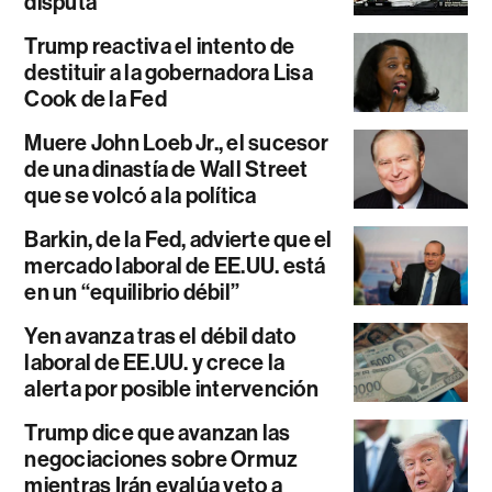
disputa
Trump reactiva el intento de
destituir a la gobernadora Lisa
Cook de la Fed
Muere John Loeb Jr., el sucesor
de una dinastía de Wall Street
que se volcó a la política
Barkin, de la Fed, advierte que el
mercado laboral de EE.UU. está
en un “equilibrio débil”
Yen avanza tras el débil dato
laboral de EE.UU. y crece la
alerta por posible intervención
Trump dice que avanzan las
negociaciones sobre Ormuz
mientras Irán evalúa veto a