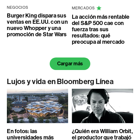
NEGOCIOS
MERCADOS
Burger King dispara sus
La acción más rentable
ventas en EE.UU. con un
del S&P 500 cae con
nuevo Whopper y una
fuerza tras sus
promoción de Star Wars
resultados: qué
preocupa al mercado
Cargar más
Lujos y vida en Bloomberg Línea
En fotos: las
¿Quién era William Orbit,
universidades más
el productor que trabajó