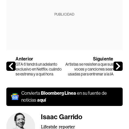
PUBLICIDAD
Anterior
Siguiente
GTA 6 tendrá un adelanto
Artistas se resisten a que sus
exclusivo en Netflix: cuándo
voces y canciones sean
se estrena y a qué hora
usadas para entrenar a la IA
Convierta
Bloomberg Línea
en su fuente de
noticias
aquí
Isaac Garrido
Lifestyle reporter