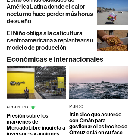
América Latina donde el calor
nocturno hace perder más horas
de sueño
El Niño obliga a la caficultura
centroamericana a replantear su
modelo de producción
Económicas e internacionales
MUNDO
ARGENTINA
Irán dice que acuerdo
Presión sobre los
con Omán para
márgenes de
gestionar el estrecho de
MercadoLibre inquieta a
Ormuz está en su fase
inversores y acciones