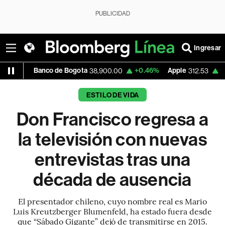
PUBLICIDAD
Ingresar
Banco de Bogota
+0.46%
Apple
+0.51%
U
38,900.00
312.53
ESTILO DE VIDA
Don Francisco regresa a
la televisión con nuevas
entrevistas tras una
década de ausencia
El presentador chileno, cuyo nombre real es Mario
Luis Kreutzberger Blumenfeld, ha estado fuera desde
que “Sábado Gigante” dejó de transmitirse en 2015.