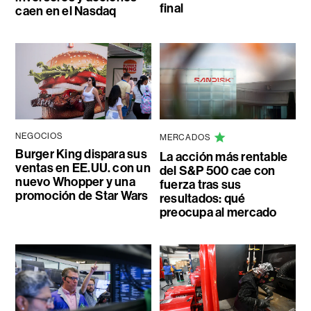
final
caen en el Nasdaq
NEGOCIOS
MERCADOS
Burger King dispara sus
La acción más rentable
ventas en EE.UU. con un
del S&P 500 cae con
nuevo Whopper y una
fuerza tras sus
promoción de Star Wars
resultados: qué
preocupa al mercado