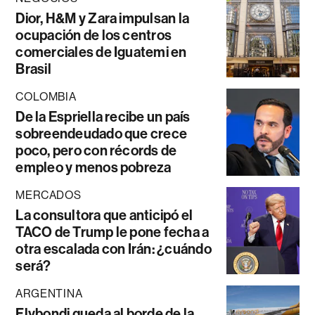
Dior, H&M y Zara impulsan la
ocupación de los centros
comerciales de Iguatemi en
Brasil
COLOMBIA
De la Espriella recibe un país
sobreendeudado que crece
poco, pero con récords de
empleo y menos pobreza
MERCADOS
La consultora que anticipó el
TACO de Trump le pone fecha a
otra escalada con Irán: ¿cuándo
será?
ARGENTINA
Flybondi queda al borde de la