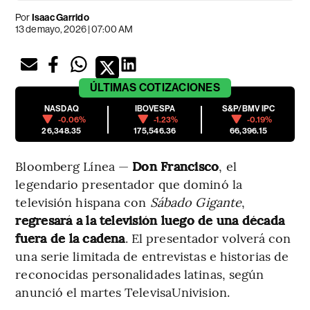
Por
Isaac Garrido
13 de mayo, 2026 | 07:00 AM
ÚLTIMAS
COTIZACIONES
NASDAQ
IBOVESPA
S&P/BMV IPC
-0.06%
-1.23%
-0.19%
26,348.35
175,546.36
66,396.15
Bloomberg Línea —
Don Francisco
, el
legendario presentador que dominó la
televisión hispana con
Sábado Gigante
,
regresará a la televisión luego de una década
fuera de la cadena
. El presentador volverá con
una serie limitada de entrevistas e historias de
reconocidas personalidades latinas, según
anunció el martes TelevisaUnivision.