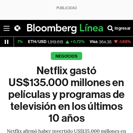
PUBLICIDAD
Ingresar
%
ETH/USD
+0.72%
Visa
-1.65%
MercadoLi
1,919.615
364.35
NEGOCIOS
Netflix gastó
US$135.000 millones en
películas y programas de
televisión en los últimos
10 años
Netflix afirmó haber invertido US$135.000 millones en