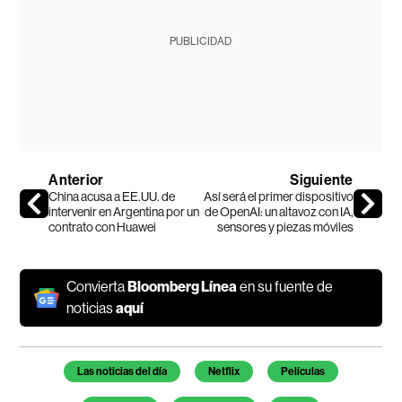
PUBLICIDAD
Anterior
Siguiente
China acusa a EE.UU. de
Así será el primer dispositivo
intervenir en Argentina por un
de OpenAI: un altavoz con IA,
contrato con Huawei
sensores y piezas móviles
Convierta
Bloomberg Línea
en su fuente de
noticias
aquí
Temas de este artículo
Las noticias del día
Netflix
Películas