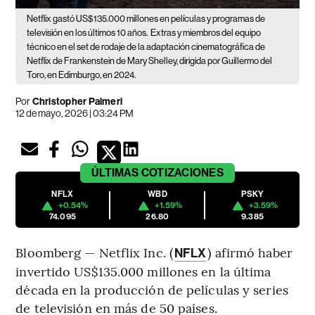
Netflix gastó US$135.000 millones en películas y programas de
televisión en los últimos 10 años.
Extras y miembros del equipo
técnico en el set de rodaje de la adaptación cinematográfica de
Netflix de Frankenstein de Mary Shelley, dirigida por Guillermo del
Toro, en Edimburgo, en 2024.
Por
Christopher Palmeri
12 de mayo, 2026 | 03:24 PM
ÚLTIMAS
COTIZACIONES
NFLX
WBD
PSKY
+0.54%
+1.59%
+3.59%
74.095
26.80
9.385
Bloomberg — Netflix Inc. (
) afirmó haber
NFLX
invertido US$135.000 millones en la última
década en la producción de películas y series
de televisión en más de 50 países.