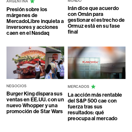
MUNDO
ARGENTINA
Irán dice que acuerdo
Presión sobre los
con Omán para
márgenes de
gestionar el estrecho de
MercadoLibre inquieta a
Ormuz está en su fase
inversores y acciones
final
caen en el Nasdaq
NEGOCIOS
MERCADOS
Burger King dispara sus
La acción más rentable
ventas en EE.UU. con un
del S&P 500 cae con
nuevo Whopper y una
fuerza tras sus
promoción de Star Wars
resultados: qué
preocupa al mercado