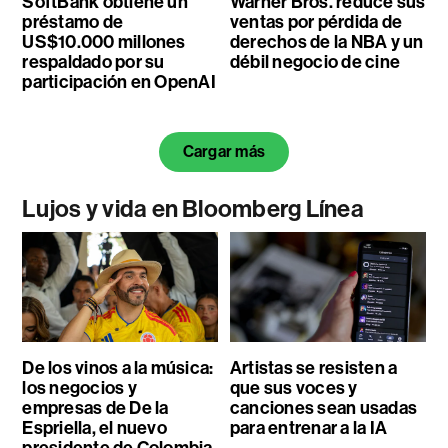
SoftBank obtiene un
Warner Bros. reduce sus
préstamo de
ventas por pérdida de
US$10.000 millones
derechos de la NBA y un
respaldado por su
débil negocio de cine
participación en OpenAI
Cargar más
Lujos y vida en Bloomberg Línea
De los vinos a la música:
Artistas se resisten a
los negocios y
que sus voces y
empresas de De la
canciones sean usadas
Espriella, el nuevo
para entrenar a la IA
presidente de Colombia