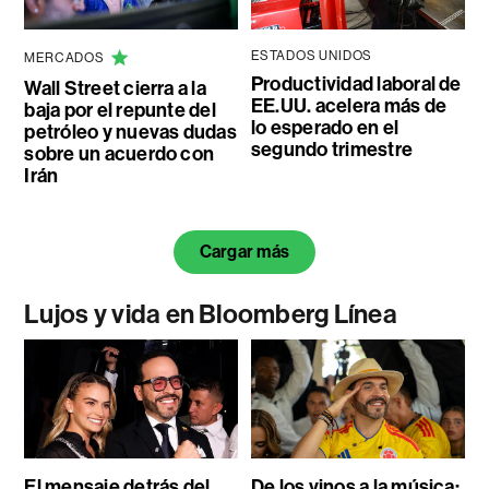
ESTADOS UNIDOS
MERCADOS
Productividad laboral de
Wall Street cierra a la
EE.UU. acelera más de
baja por el repunte del
lo esperado en el
petróleo y nuevas dudas
segundo trimestre
sobre un acuerdo con
Irán
Cargar más
Lujos y vida en Bloomberg Línea
El mensaje detrás del
De los vinos a la música: