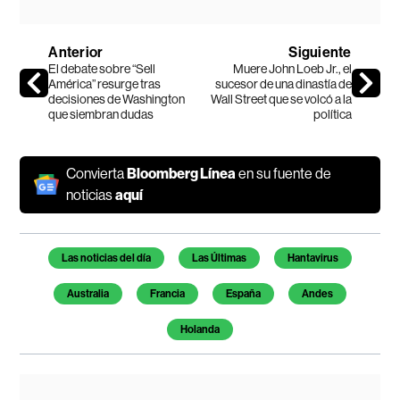
Anterior
Siguiente
El debate sobre “Sell
Muere John Loeb Jr., el
América” resurge tras
sucesor de una dinastía de
decisiones de Washington
Wall Street que se volcó a la
que siembran dudas
política
Convierta
Bloomberg Línea
en su fuente de
noticias
aquí
Temas de este artículo
Las noticias del día
Las Últimas
Hantavirus
Australia
Francia
España
Andes
Holanda