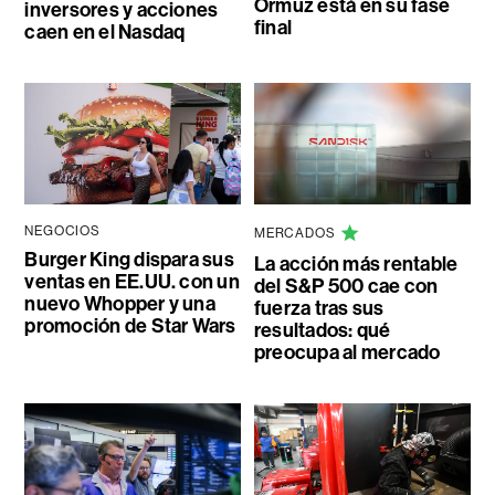
Ormuz está en su fase
inversores y acciones
final
caen en el Nasdaq
NEGOCIOS
MERCADOS
Burger King dispara sus
La acción más rentable
ventas en EE.UU. con un
del S&P 500 cae con
nuevo Whopper y una
fuerza tras sus
promoción de Star Wars
resultados: qué
preocupa al mercado