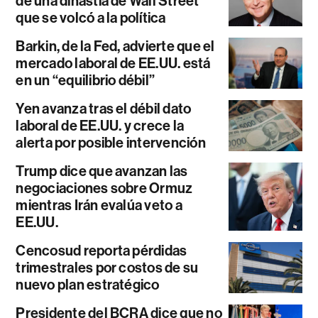
de una dinastía de Wall Street
que se volcó a la política
Barkin, de la Fed, advierte que el
mercado laboral de EE.UU. está
en un “equilibrio débil”
Yen avanza tras el débil dato
laboral de EE.UU. y crece la
alerta por posible intervención
Trump dice que avanzan las
negociaciones sobre Ormuz
mientras Irán evalúa veto a
EE.UU.
Cencosud reporta pérdidas
trimestrales por costos de su
nuevo plan estratégico
Presidente del BCRA dice que no