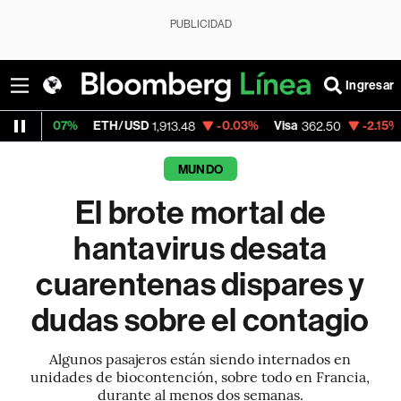
PUBLICIDAD
Ingresar
H/USD
-0.03%
Visa
-2.15%
MercadoLibre
1,913.48
362.50
1,
MUNDO
El brote mortal de
hantavirus desata
cuarentenas dispares y
dudas sobre el contagio
Algunos pasajeros están siendo internados en
unidades de biocontención, sobre todo en Francia,
durante al menos dos semanas.