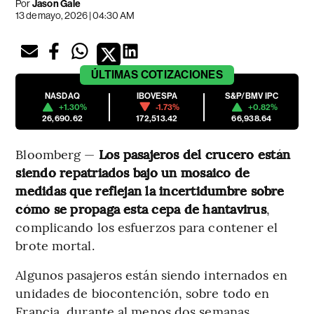
Por
Jason Gale
13 de mayo, 2026 | 04:30 AM
ÚLTIMAS
COTIZACIONES
NASDAQ
IBOVESPA
S&P/BMV IPC
+1.30%
-1.73%
+0.82%
26,690.62
172,513.42
66,938.64
Bloomberg —
Los pasajeros del crucero están
siendo repatriados bajo un mosaico de
medidas que reflejan la incertidumbre sobre
cómo se propaga esta cepa de hantavirus
,
complicando los esfuerzos para contener el
brote mortal.
Algunos pasajeros están siendo internados en
unidades de biocontención, sobre todo en
Francia, durante al menos dos semanas.