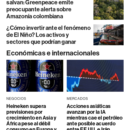
salvan: Greenpeace emite
preocupante alerta sobre
Amazonía colombiana
¿Cómo invertir ante el fenómeno
de El Niño? Los activos y
sectores que podrían ganar
Económicas e internacionales
NEGOCIOS
MERCADOS
Heineken supera
Acciones asiáticas
previsiones por
avanzan por la IA
crecimiento en Asia y
mientras cae el petróleo
África pese al débil
ante posible acuerdo
consumo en Europa y
entre EE.UU. e Irán