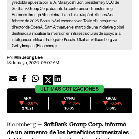
y redobla apuesta por la IA.
Masayoshi Son, presidente y CEO de
SoftBank Group Corp., durante la conferencia «Transforming
Business through AI» celebrada en Tokio (Japón) el lunes 3 de
febrero de 2025. Son subió al escenario en Tokio el lunes junto al
director de OpenAI, Sam Altman, en el marco de una iniciativa global
destinada a impulsar la inversión en infraestructuras de apoyo a la
inteligencia artificial. Fotógrafo: Kosuke Okahara/Bloomberg vía
Getty Images
(Bloomberg)
Por
Min Jeong Lee
13 de mayo, 2026 | 05:07 AM
ÚLTIMAS
COTIZACIONES
ARM
CPNG
GRAB
-0.87%
-4.35%
-0.54%
278.21
16.05
3.695
Bloomberg —
SoftBank Group Corp. informó
de un aumento de los beneficios trimestrales