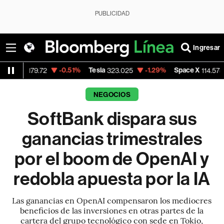
PUBLICIDAD
Ingresar
-0.51%
Tesla
-1.29%
Space X
-9.07%
2
323.025
114.575
NEGOCIOS
SoftBank dispara sus
ganancias trimestrales
por el boom de OpenAI y
redobla apuesta por la IA
Las ganancias en OpenAI compensaron los mediocres
beneficios de las inversiones en otras partes de la
cartera del grupo tecnológico con sede en Tokio,