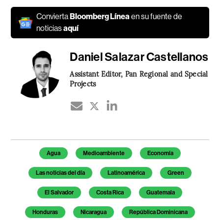
Convierta
Bloomberg Línea
en su fuente de
noticias
aquí
Daniel Salazar Castellanos
Assistant Editor, Pan Regional and Special
Projects
Temas de este artículo
Agua
Medioambiente
Economía
Las noticias del día
Latinoamérica
Green
El Salvador
Costa Rica
Guatemala
Honduras
Nicaragua
República Dominicana