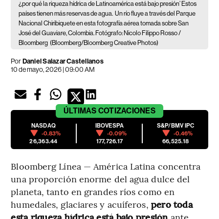
¿por qué la riqueza hídrica de Latinoamérica está bajo presión’ Estos
países tienen más reservas de agua.
Un río fluye a través del Parque
Nacional Chiribiquete en esta fotografía aérea tomada sobre San
José del Guaviare, Colombia. Fotógrafo: Nicolo Filippo Rosso /
Bloomberg
(Bloomberg/Bloomberg Creative Photos)
Por
Daniel Salazar Castellanos
10 de mayo, 2026 | 09:00 AM
ÚLTIMAS
COTIZACIONES
NASDAQ
IBOVESPA
S&P/BMV IPC
-0.83%
-0.09%
-0.46%
26,363.44
177,726.17
66,525.18
Bloomberg Línea — América Latina concentra
una proporción enorme del agua dulce del
planeta, tanto en grandes ríos como en
humedales, glaciares y acuíferos,
pero toda
esta riqueza hídrica está bajo presión
ante