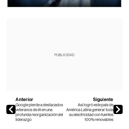
PUBLICIDAD
Anterior
Siguiente
Google pierde a destacados
Así logró este país de
veteranos de IA en una
América Latina generar toda
profunda reorganización del
su electricidad con fuentes
liderazgo
100% renovables