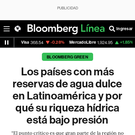
PUBLICIDAD
Ingresar
a
-0.28%
MercadoLibre
+1.85%
Banco de Bo
368.54
1,924.95
BLOOMBERG GREEN
Los países con más
reservas de agua dulce
en Latinoamérica y por
qué su riqueza hídrica
está bajo presión
“El punto crítico es que gran parte de la región no