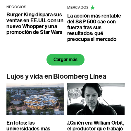
NEGOCIOS
MERCADOS
Burger King dispara sus
La acción más rentable
ventas en EE.UU. con un
del S&P 500 cae con
nuevo Whopper y una
fuerza tras sus
promoción de Star Wars
resultados: qué
preocupa al mercado
Cargar más
Lujos y vida en Bloomberg Línea
En fotos: las
¿Quién era William Orbit,
universidades más
el productor que trabajó