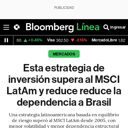
PUBLICIDAD
Ingresar
+0.45%
Visa
-2.15%
MercadoLibre
-0.14%
362.50
1,821.795
MERCADOS
Esta estrategia de
inversión supera al MSCI
LatAm y reduce reduce la
dependencia a Brasil
Una estrategia latinoamericana basada en equilibrio
de riesgo superó al MSCI LatAm desde 2005, con
menor volatilidad y menor dependencia estructural