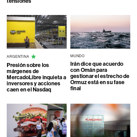
tensiones
MUNDO
ARGENTINA
Irán dice que acuerdo
Presión sobre los
con Omán para
márgenes de
gestionar el estrecho de
MercadoLibre inquieta a
Ormuz está en su fase
inversores y acciones
final
caen en el Nasdaq