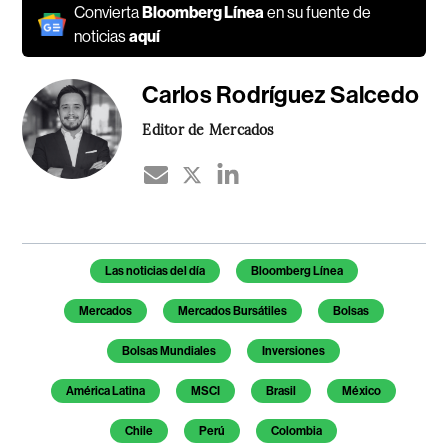
Convierta
Bloomberg Línea
en su fuente de
noticias
aquí
Carlos Rodríguez Salcedo
Editor de Mercados
Temas de este artículo
Las noticias del día
Bloomberg Línea
Mercados
Mercados Bursátiles
Bolsas
Bolsas Mundiales
Inversiones
América Latina
MSCI
Brasil
México
Chile
Perú
Colombia