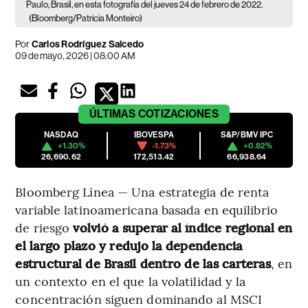
Paulo, Brasil, en esta fotografía del jueves 24 de febrero de 2022.
(Bloomberg/Patricia Monteiro)
Por
Carlos Rodríguez Salcedo
09 de mayo, 2026 | 08:00 AM
ÚLTIMAS
COTIZACIONES
NASDAQ
IBOVESPA
S&P/BMV IPC
+1.30%
-1.73%
+0.82%
26,690.62
172,513.42
66,938.64
Bloomberg Línea — Una estrategia de renta
variable latinoamericana basada en equilibrio
de riesgo
volvió a superar al índice regional en
el largo plazo y redujo la dependencia
estructural de Brasil dentro de las carteras
, en
un contexto en el que la volatilidad y la
concentración siguen dominando al MSCI