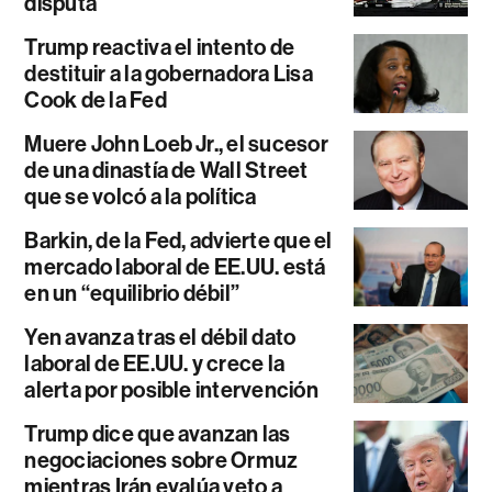
disputa
Trump reactiva el intento de
destituir a la gobernadora Lisa
Cook de la Fed
Muere John Loeb Jr., el sucesor
de una dinastía de Wall Street
que se volcó a la política
Barkin, de la Fed, advierte que el
mercado laboral de EE.UU. está
en un “equilibrio débil”
Yen avanza tras el débil dato
laboral de EE.UU. y crece la
alerta por posible intervención
Trump dice que avanzan las
negociaciones sobre Ormuz
mientras Irán evalúa veto a