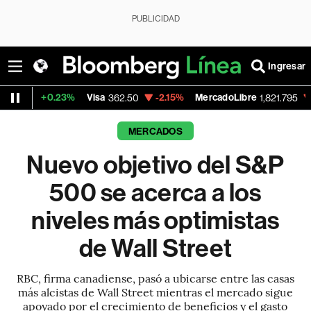
PUBLICIDAD
Ingresar
Visa
-2.15%
MercadoLibre
-0.14%
Banco 
362.50
1,821.795
MERCADOS
Nuevo objetivo del S&P
500 se acerca a los
niveles más optimistas
de Wall Street
RBC, firma canadiense, pasó a ubicarse entre las casas
más alcistas de Wall Street mientras el mercado sigue
apoyado por el crecimiento de beneficios y el gasto