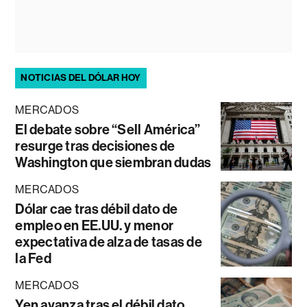
NOTICIAS DEL DÓLAR HOY
MERCADOS
El debate sobre “Sell América”
resurge tras decisiones de
Washington que siembran dudas
MERCADOS
Dólar cae tras débil dato de
empleo en EE.UU. y menor
expectativa de alza de tasas de
la Fed
MERCADOS
Yen avanza tras el débil dato