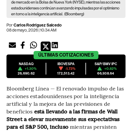
de mercado en la Bolsa de Nueva York (NYSE), mientras las acciones
estadounidenses continúan avanzando impulsadas por el optimismo
en torno a la inteligencia artificial.
(Bloomberg)
Por
Carlos Rodríguez Salcedo
08 de mayo, 2026 | 10:34 AM
ÚLTIMAS
COTIZACIONES
NASDAQ
IBOVESPA
S&P/BMV IPC
+1.30%
-1.73%
+0.82%
26,690.62
172,513.42
66,938.64
Bloomberg Línea — El renovado impulso de las
acciones estadounidenses por la inteligencia
artificial y la mejora de las previsiones de
beneficios
está llevando a las firmas de Wall
Street a elevar nuevamente sus expectativas
para el S&P 500, incluso
mientras persisten