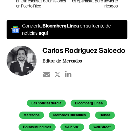
ante la escasez de emisiones
es optimista, pero advierte
en Puerto Rico
riesgos
Convierta
Bloomberg Línea
en su fuente de
noticias
aquí
Carlos Rodríguez Salcedo
Editor de Mercados
Temas de este artículo
Las noticias del día
Bloomberg Línea
Mercados
Mercados Bursátiles
Bolsas
Bolsas Mundiales
S&P 500
Wall Street