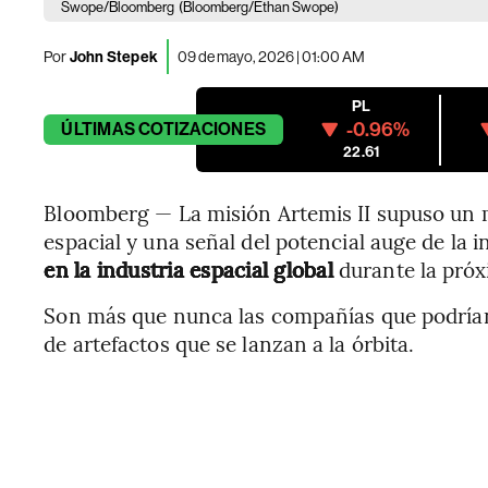
Swope/Bloomberg
(Bloomberg/Ethan Swope)
Por
John Stepek
09 de mayo, 2026 | 01:00 AM
PL
-0.96%
ÚLTIMAS
COTIZACIONES
22.61
Bloomberg — La misión Artemis II supuso un 
espacial y una señal del potencial auge de la 
en la industria espacial global
durante la pró
Son más que nunca las compañías que podría
de artefactos que se lanzan a la órbita.