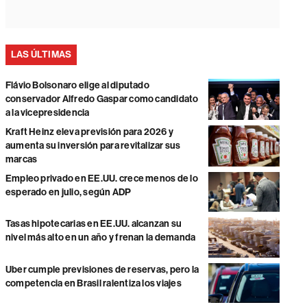
LAS ÚLTIMAS
Flávio Bolsonaro elige al diputado
conservador Alfredo Gaspar como candidato
a la vicepresidencia
Kraft Heinz eleva previsión para 2026 y
aumenta su inversión para revitalizar sus
marcas
Empleo privado en EE.UU. crece menos de lo
esperado en julio, según ADP
Tasas hipotecarias en EE.UU. alcanzan su
nivel más alto en un año y frenan la demanda
Uber cumple previsiones de reservas, pero la
competencia en Brasil ralentiza los viajes