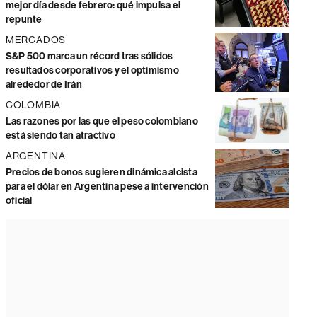
mejor día desde febrero: qué impulsa el
repunte
MERCADOS
S&P 500 marca un récord tras sólidos
resultados corporativos y el optimismo
alrededor de Irán
COLOMBIA
Las razones por las que el peso colombiano
está siendo tan atractivo
ARGENTINA
Precios de bonos sugieren dinámica alcista
para el dólar en Argentina pese a intervención
oficial