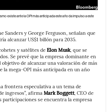
smo existe ante la OPI más anticipada este año da impulso a este
ne Sanders y George Ferguson, señalan que
ría alcanzar US$1 billón para 2035.
cohetes y satélites de
Elon Musk
, que se
ados. Se prevé que la empresa dominante en
el objetivo de alcanzar una valoración de más
rse la mega-OPI más anticipada en un año
a frontera especulativa a un tema de
de ingresos”, afirma
Mark Boggett
, CEO de
 participaciones se encuentra la empresa