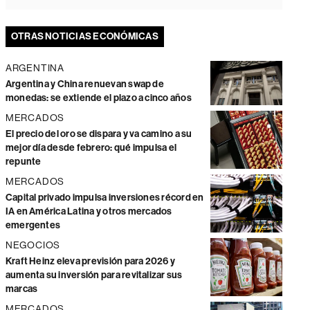
OTRAS NOTICIAS ECONÓMICAS
ARGENTINA
Argentina y China renuevan swap de
monedas: se extiende el plazo a cinco años
MERCADOS
El precio del oro se dispara y va camino a su
mejor día desde febrero: qué impulsa el
repunte
MERCADOS
Capital privado impulsa inversiones récord en
IA en América Latina y otros mercados
emergentes
NEGOCIOS
Kraft Heinz eleva previsión para 2026 y
aumenta su inversión para revitalizar sus
marcas
MERCADOS