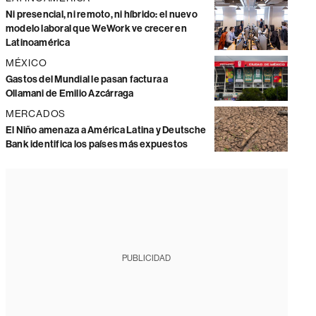
Ni presencial, ni remoto, ni híbrido: el nuevo
modelo laboral que WeWork ve crecer en
Latinoamérica
MÉXICO
Gastos del Mundial le pasan factura a
Ollamani de Emilio Azcárraga
MERCADOS
El Niño amenaza a América Latina y Deutsche
Bank identifica los países más expuestos
PUBLICIDAD