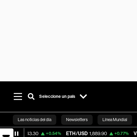
Seleccione un país
Las noticias del día
Newsletters
Línea Mundial
4,643.30
ETH/USD
1,889.90
Visa
367.8
+0.54%
+0.77%
Bloomberg 