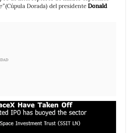
e”
(Cúpula Dorada) del presidente
Donald
IDAD