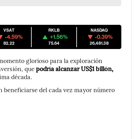
VSAT
RKLB
NASDAQ
-4.59%
+1.56%
-0.39%
82.22
75.64
26,481.38
momento glorioso para la exploración
inversión, que
podría alcanzar US$1 billón,
xima década.
n beneficiarse del cada vez mayor número