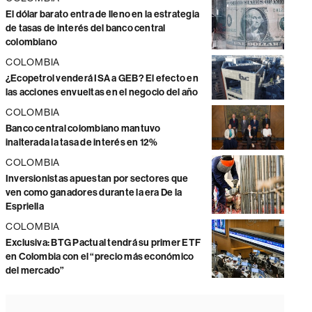
El dólar barato entra de lleno en la estrategia
de tasas de interés del banco central
colombiano
COLOMBIA
¿Ecopetrol venderá ISA a GEB? El efecto en
las acciones envueltas en el negocio del año
COLOMBIA
Banco central colombiano mantuvo
inalterada la tasa de interés en 12%
COLOMBIA
Inversionistas apuestan por sectores que
ven como ganadores durante la era De la
Espriella
COLOMBIA
Exclusiva: BTG Pactual tendrá su primer ETF
en Colombia con el “precio más económico
del mercado”