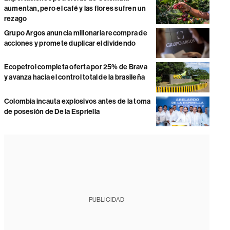
aumentan, pero el café y las flores sufren un
rezago
Grupo Argos anuncia millonaria recompra de
acciones y promete duplicar el dividendo
Ecopetrol completa oferta por 25% de Brava
y avanza hacia el control total de la brasileña
Colombia incauta explosivos antes de la toma
de posesión de De la Espriella
PUBLICIDAD