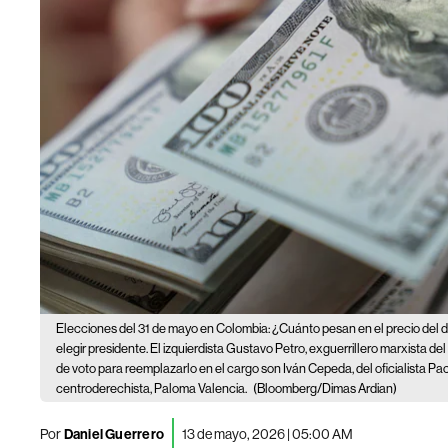
Elecciones del 31 de mayo en Colombia: ¿Cuánto pesan en el precio del 
elegir presidente. El izquierdista Gustavo Petro, exguerrillero marxista de
de voto para reemplazarlo en el cargo son Iván Cepeda, del oficialista Pac
centroderechista, Paloma Valencia.
(Bloomberg/Dimas Ardian)
Por
Daniel Guerrero
13 de mayo, 2026 | 05:00 AM