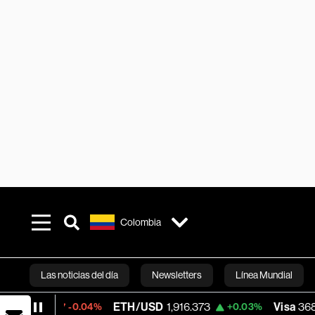
Colombia
Las noticias del día
Newsletters
Línea Mundial
ETH/USD
1,916.373
Visa
368.25
-0.04%
+0.03%
-0.
Bloomberg 