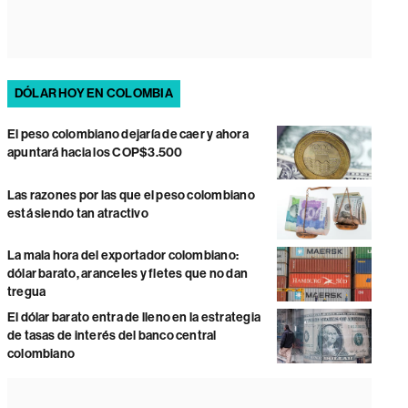
DÓLAR HOY EN COLOMBIA
El peso colombiano dejaría de caer y ahora
apuntará hacia los COP$3.500
Las razones por las que el peso colombiano
está siendo tan atractivo
La mala hora del exportador colombiano:
dólar barato, aranceles y fletes que no dan
tregua
El dólar barato entra de lleno en la estrategia
de tasas de interés del banco central
colombiano