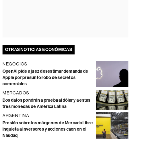
OTRAS NOTICIAS ECONÓMICAS
NEGOCIOS
OpenAI pide a juez desestimar demanda de
Apple por presunto robo de secretos
comerciales
MERCADOS
Dos datos pondrán a prueba al dólar y a estas
tres monedas de América Latina
ARGENTINA
Presión sobre los márgenes de MercadoLibre
inquieta a inversores y acciones caen en el
Nasdaq