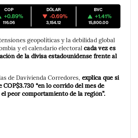
COP
DÓLAR
BVC
+0.89%
-0.69%
+1.41%
116.06
3,154.12
15,800.00
tensiones geopolíticas y la debilidad global
ombia y el calendario electoral
cada vez es
ción de la divisa estadounidense frente al
as de Davivienda Corredores,
explica que si
e COP$3.730 “en lo corrido del mes de
el peor comportamiento de la región”.