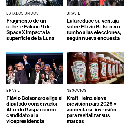
ESTADOS UNIDOS
BRASIL
Fragmento de un
Lula reduce su ventaja
cohete Falcon 9 de
sobre Flávio Bolsonaro
SpaceX impacta la
rumbo a las elecciones,
superficie de la Luna
según nueva encuesta
BRASIL
NEGOCIOS
Flávio Bolsonaro elige al
Kraft Heinz eleva
diputado conservador
previsión para 2026 y
Alfredo Gaspar como
aumenta su inversión
candidato a la
para revitalizar sus
vicepresidencia
marcas