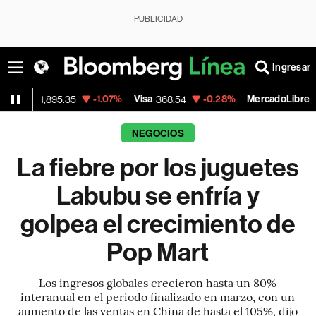
PUBLICIDAD
Ingresar
-1.07%
Visa
-0.28%
MercadoLibre
895.35
368.54
1,924.95
NEGOCIOS
La fiebre por los juguetes
Labubu se enfría y
golpea el crecimiento de
Pop Mart
Los ingresos globales crecieron hasta un 80%
interanual en el periodo finalizado en marzo, con un
aumento de las ventas en China de hasta el 105%, dijo