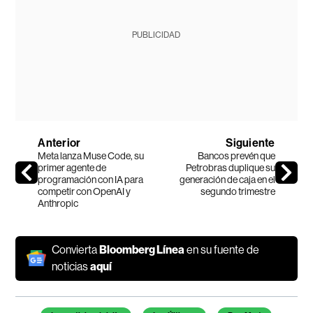
PUBLICIDAD
Anterior
Siguiente
Meta lanza Muse Code, su
Bancos prevén que
primer agente de
Petrobras duplique su
programación con IA para
generación de caja en el
competir con OpenAI y
segundo trimestre
Anthropic
Convierta
Bloomberg Línea
en su fuente de
noticias
aquí
Temas de este artículo