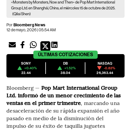
«Monsters by Monsters, Now and Then» de Pop Mart International
Group Ltd. en Shanghái, China, el miércoles 15 de octubre de 2025.
(Qilai Shen)
Por
Bloomberg News
12 de mayo, 2026 | 05:54 AM
ÚLTIMAS
COTIZACIONES
SONY
DB
NASDAQ
+0.40%
+1.52%
-0.83%
22.44
38.04
26,363.44
Bloomberg —
Pop Mart International Group
Ltd. informó de un menor crecimiento de las
ventas en el primer trimestre
, marcando una
desaceleración de su rápida expansión el año
pasado en medio de la disminución del
impulso de su éxito de taquilla juguetes