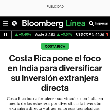
PUBLICIDAD
Ingresar
46%
Apple
+0.51%
USD COP
-0.52%
Tesla
312.53
3,159.39
COSTA RICA
Costa Rica pone el foco
en India para diversificar
su inversión extranjera
directa
Costa Rica busca fortalecer sus vínculos con India en
medio de los esfuerzos por diversificar la inversión
extranjera directa y atraer empresas tecnológicas.