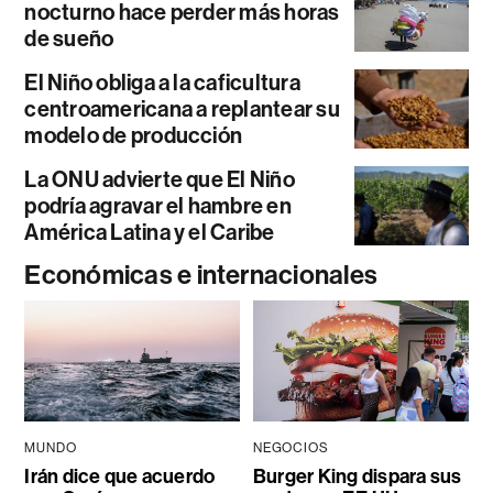
nocturno hace perder más horas
de sueño
El Niño obliga a la caficultura
centroamericana a replantear su
modelo de producción
La ONU advierte que El Niño
podría agravar el hambre en
América Latina y el Caribe
Económicas e internacionales
MUNDO
NEGOCIOS
Irán dice que acuerdo
Burger King dispara sus