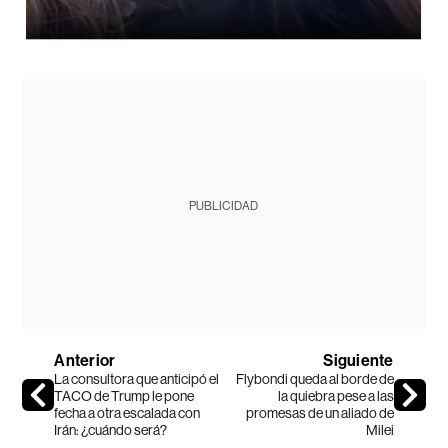
PUBLICIDAD
Anterior
Siguiente
La consultora que anticipó el
Flybondi queda al borde de
TACO de Trump le pone
la quiebra pese a las
fecha a otra escalada con
promesas de un aliado de
Irán: ¿cuándo será?
Milei