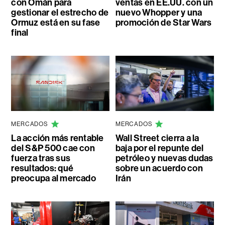
con Omán para
ventas en EE.UU. con un
gestionar el estrecho de
nuevo Whopper y una
Ormuz está en su fase
promoción de Star Wars
final
MERCADOS
MERCADOS
La acción más rentable
Wall Street cierra a la
del S&P 500 cae con
baja por el repunte del
fuerza tras sus
petróleo y nuevas dudas
resultados: qué
sobre un acuerdo con
preocupa al mercado
Irán