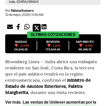
India.
(DHIRAJ SINGH)
Por
Fátima Romero
12 de mayo, 2026 | 11:59 AM
ÚLTIMAS
COTIZACIONES
NASDAQ
IBOVESPA
S&P/BMV IPC
-0.06%
-1.23%
-0.19%
26,348.35
175,546.36
66,396.15
Bloomberg Línea — India abrirá una embajada
residente en San José, Costa Rica, la tercera
que el país asiático tendrá en la región
centroamericana, confirmó el
ministro de
Estado de Asuntos Exteriores, Pabitra
Margherita
, durante una visita reciente.
Ver más:
Las ventas de Unilever aumentan por la