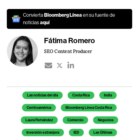
Convierta
Bloomberg Línea
en su fuente de
noticias
aquí
Fátima Romero
SEO Content Producer
Temas de este artículo
Las noticias del día
Costa Rica
India
Centroamérica
Bloomberg Línea Costa Rica
Laura Fernández
Comercio
Negocios
Inversión extranjera
IED
Las Últimas