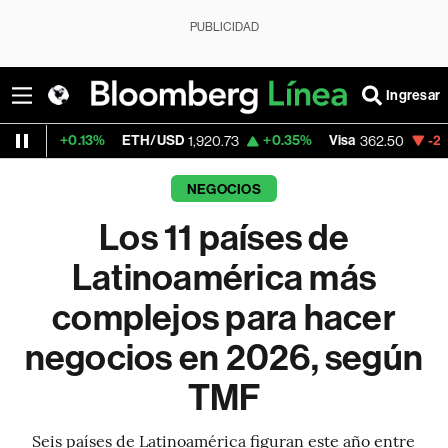
PUBLICIDAD
Ingresar
3%
ETH/USD
+0.35%
Visa
-2.15%
Mercado
1,920.73
362.50
NEGOCIOS
Los 11 países de
Latinoamérica más
complejos para hacer
negocios en 2026, según
TMF
Seis países de Latinoamérica figuran este año entre