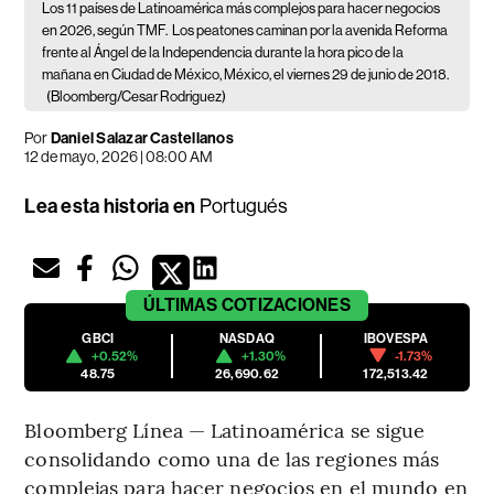
Los 11 países de Latinoamérica más complejos para hacer negocios
en 2026, según TMF.
Los peatones caminan por la avenida Reforma
frente al Ángel de la Independencia durante la hora pico de la
mañana en Ciudad de México, México, el viernes 29 de junio de 2018.
(Bloomberg/Cesar Rodriguez)
Por
Daniel Salazar Castellanos
12 de mayo, 2026 | 08:00 AM
Lea esta historia en
Portugués
ÚLTIMAS
COTIZACIONES
GBCI
NASDAQ
IBOVESPA
+0.52%
+1.30%
-1.73%
48.75
26,690.62
172,513.42
Bloomberg Línea — Latinoamérica se sigue
consolidando como una de las regiones más
complejas para hacer negocios en el mundo en