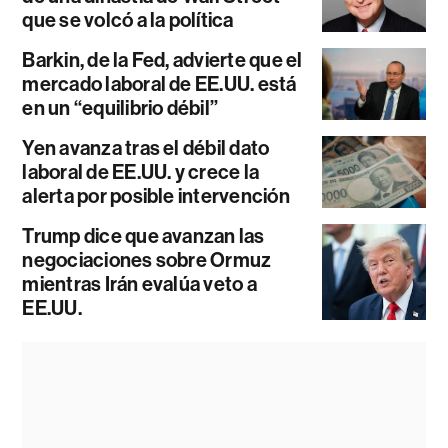
que se volcó a la política
Barkin, de la Fed, advierte que el
mercado laboral de EE.UU. está
en un “equilibrio débil”
Yen avanza tras el débil dato
laboral de EE.UU. y crece la
alerta por posible intervención
Trump dice que avanzan las
negociaciones sobre Ormuz
mientras Irán evalúa veto a
EE.UU.