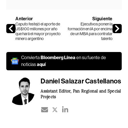
Anterior
Siguiente
Caputo festejó el aporte de
Ejecutivos ponen la
US$100 millones por año
formación en IA por encima
que hará el mayor proyecto
de un MBA para contratar
minero argentino
talento
Convierta
Bloomberg Línea
en su fuente de
noticias
aquí
Daniel Salazar Castellanos
Assistant Editor, Pan Regional and Special
Projects