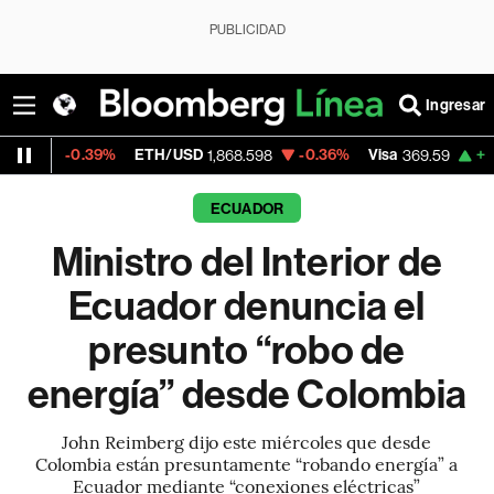
PUBLICIDAD
Ingresar
.39%
ETH/USD
-0.36%
Visa
+1.07%
Merc
1,868.598
369.59
ECUADOR
Ministro del Interior de
Ecuador denuncia el
presunto “robo de
energía” desde Colombia
John Reimberg dijo este miércoles que desde
Colombia están presuntamente “robando energía” a
Ecuador mediante “conexiones eléctricas”