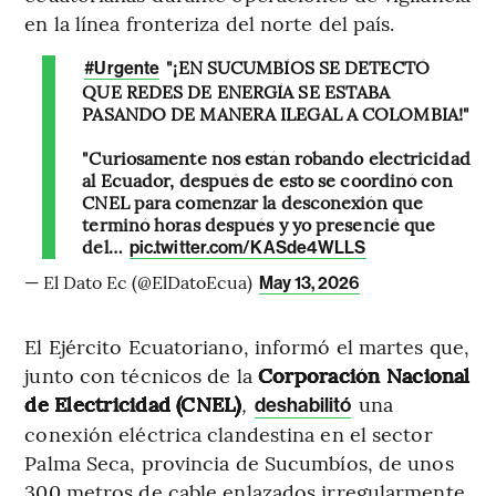
en la línea fronteriza del norte del país.
"¡EN SUCUMBÍOS SE DETECTÓ
#Urgente
QUE REDES DE ENERGÍA SE ESTABA
PASANDO DE MANERA ILEGAL A COLOMBIA!"
"Curiosamente nos están robando electricidad
al Ecuador, después de esto se coordinó con
CNEL para comenzar la desconexión que
terminó horas después y yo presencié que
del…
pic.twitter.com/KASde4WLLS
— El Dato Ec (@ElDatoEcua)
May 13, 2026
El Ejército Ecuatoriano, informó el martes que,
junto con técnicos de la
Corporación Nacional
de Electricidad (CNEL)
,
una
deshabilitó
conexión eléctrica clandestina en el sector
Palma Seca, provincia de Sucumbíos, de unos
300 metros de cable enlazados irregularmente