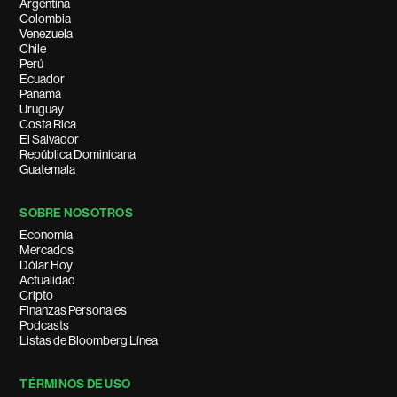
Argentina
Colombia
Venezuela
Chile
Perú
Ecuador
Panamá
Uruguay
Costa Rica
El Salvador
República Dominicana
Guatemala
SOBRE NOSOTROS
Economía
Mercados
Dólar Hoy
Actualidad
Cripto
Finanzas Personales
Podcasts
Listas de Bloomberg Línea
TÉRMINOS DE USO