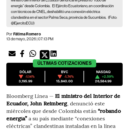
Ministro del Interior de Ecuador denuncia el presunto “robo de
energía” desde Colombia.
El Ejército Ecuatoriano, en coordinación
con técnicos de CNEL, deshabilitó una conexión eléctrica
clandestina en el sector Palma Seca, provincia de Sucumbíos.
(Foto:
@EjercitoECU)
Por
Fátima Romero
13 de mayo, 2026 | 07:13 PM
ÚLTIMAS
COTIZACIONES
DÓLAR
BVC
NASDAQ
-1.14%
-1.74%
+2.59%
3,195.99
15,840.00
26,584.99
Bloomberg Línea —
El ministro del Interior de
Ecuador, John Reimberg
, denunció este
miércoles que desde Colombia están
“robando
energía”
a su país mediante “conexiones
eléctricas” clandestinas instaladas en la línea