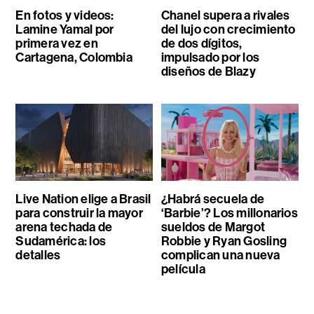
En fotos y videos:
Chanel supera a rivales
Lamine Yamal por
del lujo con crecimiento
primera vez en
de dos dígitos,
Cartagena, Colombia
impulsado por los
diseños de Blazy
Live Nation elige a Brasil
¿Habrá secuela de
para construir la mayor
‘Barbie’? Los millonarios
arena techada de
sueldos de Margot
Sudamérica: los
Robbie y Ryan Gosling
detalles
complican una nueva
película