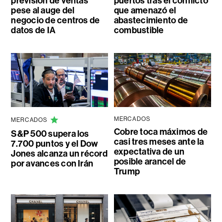
previsión de ventas
puertos tras el conflicto
pese al auge del
que amenazó el
negocio de centros de
abastecimiento de
datos de IA
combustible
MERCADOS
MERCADOS
Cobre toca máximos de
S&P 500 supera los
casi tres meses ante la
7.700 puntos y el Dow
expectativa de un
Jones alcanza un récord
posible arancel de
por avances con Irán
Trump