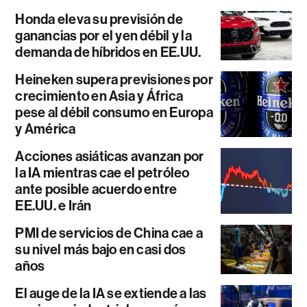
Honda eleva su previsión de
ganancias por el yen débil y la
demanda de híbridos en EE.UU.
Heineken supera previsiones por
crecimiento en Asia y África
pese al débil consumo en Europa
y América
Acciones asiáticas avanzan por
la IA mientras cae el petróleo
ante posible acuerdo entre
EE.UU. e Irán
PMI de servicios de China cae a
su nivel más bajo en casi dos
años
El auge de la IA se extiende a las