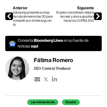
Anterior
Siguiente
Samsung presenta su hoja
El peso colombiano dejaría
de ruta de memorias 3D para
de caer y ahora apuntará
competir por el liderazgo en
hacia los COP$3.500
IA
Convierta
Bloomberg Línea
en su fuente de
noticias
aquí
Fátima Romero
SEO Content Producer
Temas de este artículo
Las noticias del día
Ecuador