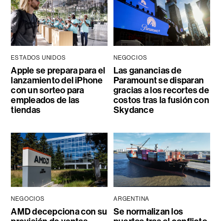
ESTADOS UNIDOS
NEGOCIOS
Apple se prepara para el
Las ganancias de
lanzamiento del iPhone
Paramount se disparan
con un sorteo para
gracias a los recortes de
empleados de las
costos tras la fusión con
tiendas
Skydance
NEGOCIOS
ARGENTINA
AMD decepciona con su
Se normalizan los