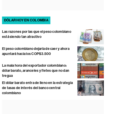
DÓLAR HOY EN COLOMBIA
Las razones por las que el peso colombiano
está siendo tan atractivo
El peso colombiano dejaría de caer y ahora
apuntará hacia los COP$3.500
La mala hora del exportador colombiano:
dólar barato, aranceles y fletes que no dan
tregua
El dólar barato entra de lleno en la estrategia
de tasas de interés del banco central
colombiano