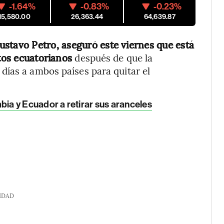
-1.64%
-0.83%
-0.23%
15,580.00
26,363.44
64,639.87
ustavo Petro, aseguró este viernes que está
ctos ecuatorianos
después de que la
días a ambos países para quitar el
a y Ecuador a retirar sus aranceles
IDAD