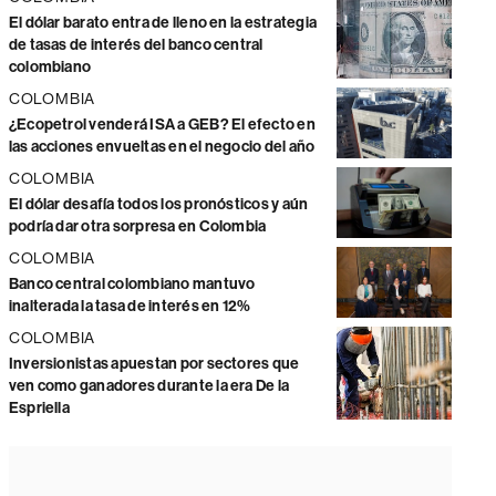
El dólar barato entra de lleno en la estrategia
de tasas de interés del banco central
colombiano
COLOMBIA
¿Ecopetrol venderá ISA a GEB? El efecto en
las acciones envueltas en el negocio del año
COLOMBIA
El dólar desafía todos los pronósticos y aún
podría dar otra sorpresa en Colombia
COLOMBIA
Banco central colombiano mantuvo
inalterada la tasa de interés en 12%
COLOMBIA
Inversionistas apuestan por sectores que
ven como ganadores durante la era De la
Espriella