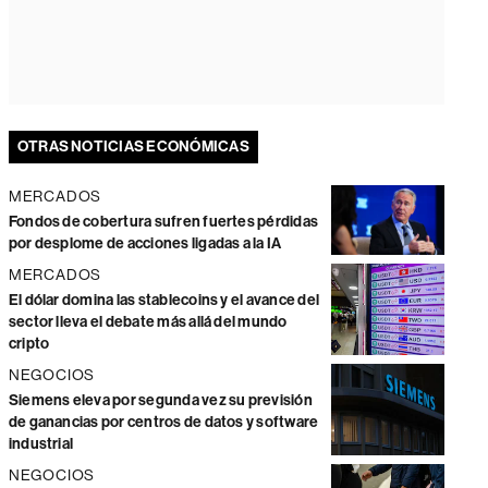
OTRAS NOTICIAS ECONÓMICAS
MERCADOS
Fondos de cobertura sufren fuertes pérdidas
por desplome de acciones ligadas a la IA
MERCADOS
El dólar domina las stablecoins y el avance del
sector lleva el debate más allá del mundo
cripto
NEGOCIOS
Siemens eleva por segunda vez su previsión
de ganancias por centros de datos y software
industrial
NEGOCIOS