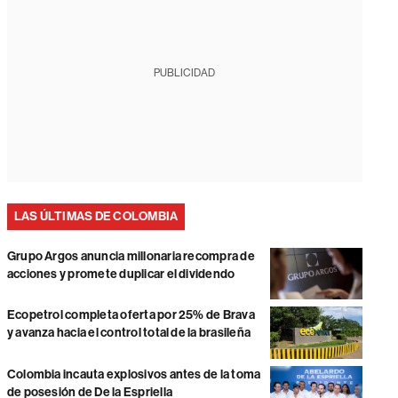
PUBLICIDAD
LAS ÚLTIMAS DE COLOMBIA
Grupo Argos anuncia millonaria recompra de
acciones y promete duplicar el dividendo
Ecopetrol completa oferta por 25% de Brava
y avanza hacia el control total de la brasileña
Colombia incauta explosivos antes de la toma
de posesión de De la Espriella