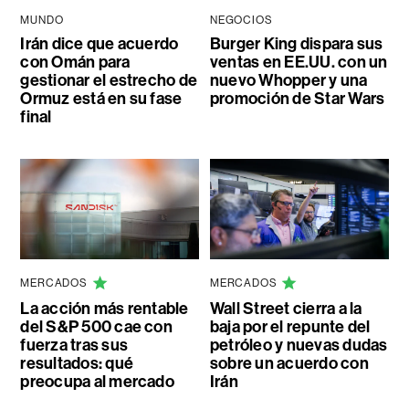
MUNDO
NEGOCIOS
Irán dice que acuerdo
Burger King dispara sus
con Omán para
ventas en EE.UU. con un
gestionar el estrecho de
nuevo Whopper y una
Ormuz está en su fase
promoción de Star Wars
final
MERCADOS
MERCADOS
La acción más rentable
Wall Street cierra a la
del S&P 500 cae con
baja por el repunte del
fuerza tras sus
petróleo y nuevas dudas
resultados: qué
sobre un acuerdo con
preocupa al mercado
Irán