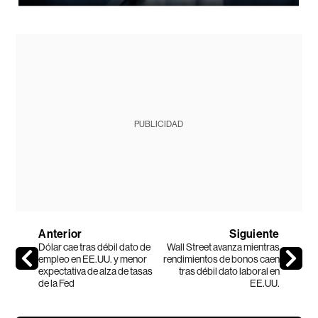
PUBLICIDAD
Anterior
Siguiente
Dólar cae tras débil dato de
Wall Street avanza mientras
empleo en EE.UU. y menor
rendimientos de bonos caen
expectativa de alza de tasas
tras débil dato laboral en
de la Fed
EE.UU.