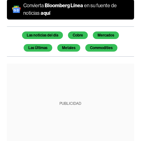
Convierta
Bloomberg Línea
en su fuente de
noticias
aquí
Temas de este artículo
Las noticias del día
Cobre
Mercados
Las Últimas
Metales
Commodities
PUBLICIDAD