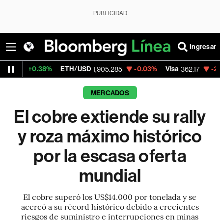
PUBLICIDAD
Ingresar
38%
ETH/USD
-0.03%
Visa
-2.24%
Merca
1,905.285
362.17
MERCADOS
El cobre extiende su rally
y roza máximo histórico
por la escasa oferta
mundial
El cobre superó los US$14.000 por tonelada y se
acercó a su récord histórico debido a crecientes
riesgos de suministro e interrupciones en minas