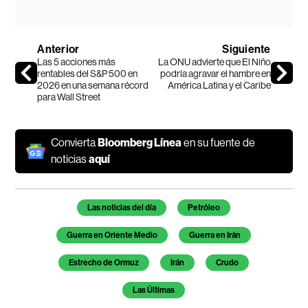
Anterior
Siguiente
Las 5 acciones más
La ONU advierte que El Niño
rentables del S&P 500 en
podría agravar el hambre en
2026 en una semana récord
América Latina y el Caribe
para Wall Street
Convierta
Bloomberg Línea
en su fuente de
noticias
aquí
Temas de este artículo
Las noticias del día
Petróleo
Guerra en Oriente Medio
Guerra en Irán
Estrecho de Ormuz
Irán
Crudo
Las Últimas