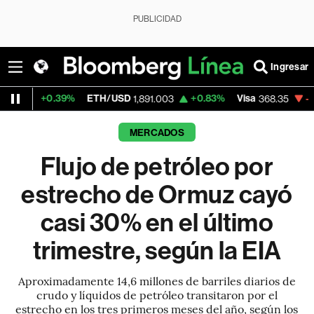
PUBLICIDAD
Ingresar
.39%
ETH/USD
+0.83%
Visa
-0.34%
Merc
1,891.003
368.35
MERCADOS
Flujo de petróleo por
estrecho de Ormuz cayó
casi 30% en el último
trimestre, según la EIA
Aproximadamente 14,6 millones de barriles diarios de
crudo y líquidos de petróleo transitaron por el
estrecho en los tres primeros meses del año, según los