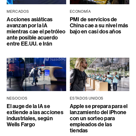
MERCADOS
ECONOMÍA
Acciones asiáticas
PMI de servicios de
avanzan por la IA
China cae a su nivel más
mientras cae el petróleo
bajo en casi dos años
ante posible acuerdo
entre EE.UU. e Irán
NEGOCIOS
ESTADOS UNIDOS
El auge de la IA se
Apple se prepara para el
extiende a las acciones
lanzamiento del iPhone
industriales, según
con un sorteo para
Wells Fargo
empleados de las
tiendas