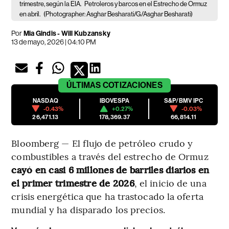
trimestre, según la EIA.
Petroleros y barcos en el Estrecho de Ormuz
en abril.
(Photographer: Asghar Besharati/G/Asghar Besharati)
Por
Mia Gindis - Will Kubzansky
13 de mayo, 2026 | 04:10 PM
ÚLTIMAS
COTIZACIONES
NASDAQ
IBOVESPA
S&P/BMV IPC
-0.43%
+0.27%
-0.03%
26,471.13
178,369.37
66,814.11
Bloomberg — El flujo de petróleo crudo y
combustibles a través del estrecho de Ormuz
cayó en casi 6 millones de barriles diarios en
el primer trimestre de 2026
, el inicio de una
crisis energética que ha trastocado la oferta
mundial y ha disparado los precios.