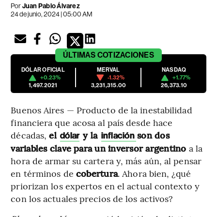
Por
Juan Pablo Álvarez
24 de junio, 2024 | 05:00 AM
ÚLTIMAS
COTIZACIONES
DÓLAR OFICIAL
MERVAL
NASDAQ
+0.23%
-1.32%
+1.77%
1,497.2021
3,231,315.00
26,373.10
Buenos Aires — Producto de la inestabilidad
financiera que acosa al país desde hace
décadas,
el
y la
son dos
dólar
inflación
variables clave para un inversor argentino
a la
hora de armar su cartera y, más aún, al pensar
en términos de
cobertura
. Ahora bien, ¿qué
priorizan los expertos en el actual contexto y
con los actuales precios de los activos?