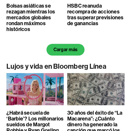
Bolsas asiáticas se
HSBC reanuda
rezagan mientras los
recompra de acciones
mercados globales
tras superar previsiones
rondan máximos
de ganancias
históricos
Cargar más
Lujos y vida en Bloomberg Línea
¿Habrá secuela de
30 años del éxito de “La
‘Barbie’? Los millonarios
Macarena”: ¿Cuánto
sueldos de Margot
dinero ha generado la
Robbie y Ryan Gosling
canción que marcó los