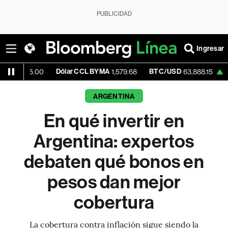
PUBLICIDAD
Ingresar
Dólar CCL BYMA
BTC/USD
+0.23%
45.00
1,579.68
63,888.15
ARGENTINA
En qué invertir en
Argentina: expertos
debaten qué bonos en
pesos dan mejor
cobertura
La cobertura contra inflación sigue siendo la