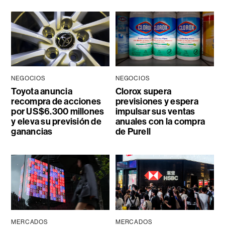
NEGOCIOS
NEGOCIOS
Toyota anuncia
Clorox supera
recompra de acciones
previsiones y espera
por US$6.300 millones
impulsar sus ventas
y eleva su previsión de
anuales con la compra
ganancias
de Purell
MERCADOS
MERCADOS