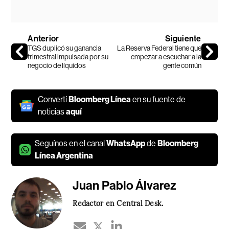
Anterior
Siguiente
TGS duplicó su ganancia
La Reserva Federal tiene que
trimestral impulsada por su
empezar a escuchar a la
negocio de líquidos
gente común
Convertí
Bloomberg Línea
en su fuente de
noticias
aquí
Seguínos en el canal
WhatsApp
de
Bloomberg
Línea Argentina
Juan Pablo Álvarez
Redactor en Central Desk.