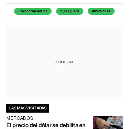
Temas de este artículo
Las noticias del día
Kun Aguero
Inversiones
PUBLICIDAD
LAS MÁS VISITADAS
MERCADOS
El precio del dólar se debilita en