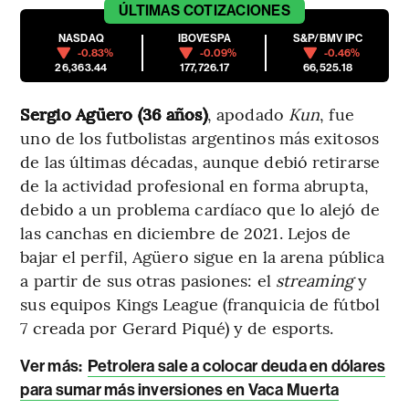
ÚLTIMAS
COTIZACIONES
NASDAQ
IBOVESPA
S&P/BMV IPC
-0.83%
-0.09%
-0.46%
26,363.44
177,726.17
66,525.18
Sergio Agüero (36 años)
, apodado
Kun
, fue
uno de los futbolistas argentinos más exitosos
de las últimas décadas, aunque debió retirarse
de la actividad profesional en forma abrupta,
debido a un problema cardíaco que lo alejó de
las canchas en diciembre de 2021. Lejos de
bajar el perfil, Agüero sigue en la arena pública
a partir de sus otras pasiones: el
streaming
y
sus equipos Kings League (franquicia de fútbol
7 creada por Gerard Piqué) y de esports.
Ver más:
Petrolera sale a colocar deuda en dólares
para sumar más inversiones en Vaca Muerta