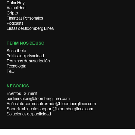
Dólar Hoy
Actualidad
Cripto
Finanzas Personales
Podcasts
Listas de Bloomberg Línea
TÉRMINOS DE USO
Suscríbete
Política de privacidad
Términos de suscripción
Tecnología
T&C
NEGOCIOS
Eventos - Summit
partnerships@bloomberglinea.com
Anúnciate con nosotros ads@bloomberglinea.com
Soporte al cliente: support@bloomberglinea.com
Soluciones de publicidad