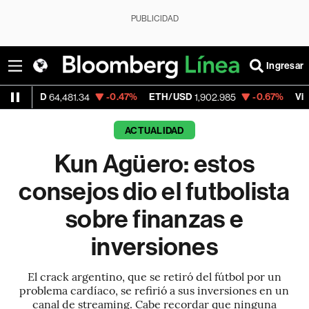
PUBLICIDAD
Ingresar
SD
-0.47%
ETH/USD
-0.67%
Visa
64,481.34
1,902.985
368.54
ACTUALIDAD
Kun Agüero: estos
consejos dio el futbolista
sobre finanzas e
inversiones
El crack argentino, que se retiró del fútbol por un
problema cardíaco, se refirió a sus inversiones en un
canal de streaming. Cabe recordar que ninguna