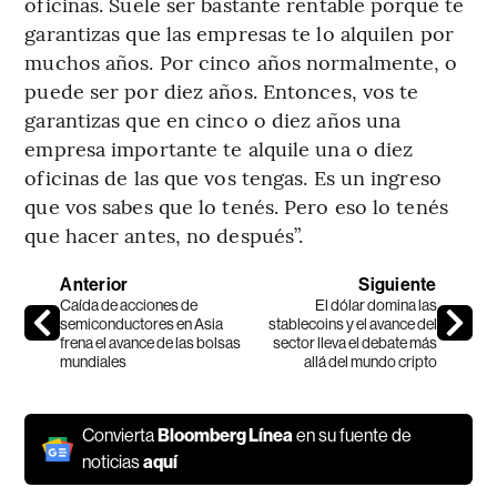
oficinas. Suele ser bastante rentable porque te
garantizas que las empresas te lo alquilen por
muchos años. Por cinco años normalmente, o
puede ser por diez años. Entonces, vos te
garantizas que en cinco o diez años una
empresa importante te alquile una o diez
oficinas de las que vos tengas. Es un ingreso
que vos sabes que lo tenés. Pero eso lo tenés
que hacer antes, no después”.
Anterior
Siguiente
Caída de acciones de
El dólar domina las
semiconductores en Asia
stablecoins y el avance del
frena el avance de las bolsas
sector lleva el debate más
mundiales
allá del mundo cripto
Convierta
Bloomberg Línea
en su fuente de
noticias
aquí