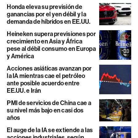
Honda eleva su previsión de
ganancias por el yen débil y la
demanda de híbridos en EE.UU.
Heineken supera previsiones por
crecimiento en Asia y África
pese al débil consumo en Europa
y América
Acciones asiáticas avanzan por
la IA mientras cae el petróleo
ante posible acuerdo entre
EE.UU. e Irán
PMI de servicios de China cae a
su nivel más bajo en casi dos
años
El auge de la IA se extiende a las
acciones industriales, según