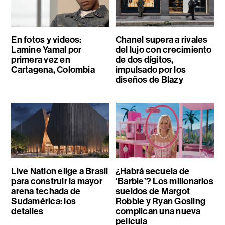
En fotos y videos:
Chanel supera a rivales
Lamine Yamal por
del lujo con crecimiento
primera vez en
de dos dígitos,
Cartagena, Colombia
impulsado por los
diseños de Blazy
Live Nation elige a Brasil
¿Habrá secuela de
para construir la mayor
‘Barbie’? Los millonarios
arena techada de
sueldos de Margot
Sudamérica: los
Robbie y Ryan Gosling
detalles
complican una nueva
película