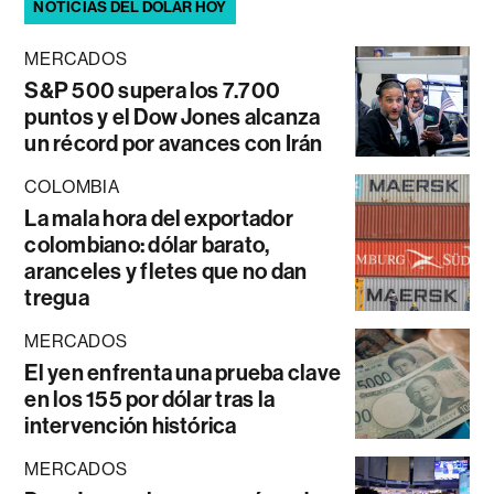
NOTICIAS DEL DÓLAR HOY
MERCADOS
S&P 500 supera los 7.700
puntos y el Dow Jones alcanza
un récord por avances con Irán
COLOMBIA
La mala hora del exportador
colombiano: dólar barato,
aranceles y fletes que no dan
tregua
MERCADOS
El yen enfrenta una prueba clave
en los 155 por dólar tras la
intervención histórica
MERCADOS