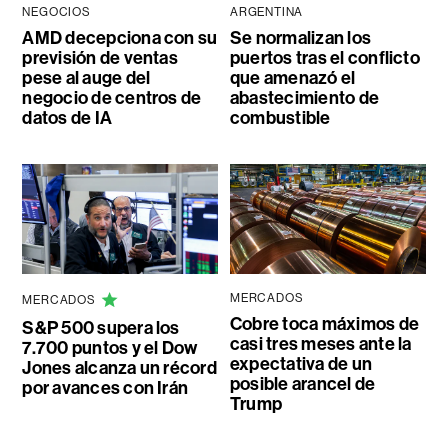
NEGOCIOS
ARGENTINA
AMD decepciona con su
Se normalizan los
previsión de ventas
puertos tras el conflicto
pese al auge del
que amenazó el
negocio de centros de
abastecimiento de
datos de IA
combustible
MERCADOS
MERCADOS
Cobre toca máximos de
S&P 500 supera los
casi tres meses ante la
7.700 puntos y el Dow
expectativa de un
Jones alcanza un récord
posible arancel de
por avances con Irán
Trump