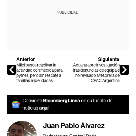
PUBLICIDAD
Anterior
Siguiente
Milei busca reactivar la
Aduana abre investigación
actividad con medida para
tras denuncias de equipaje
pymes, pero sin rescate a
no revisado a tesorera de
familias endeudadas
CPAC Argentina
Convierta
Bloomberg Línea
en su fuente de
noticias
aquí
Juan Pablo Álvarez
Redactor en Central Desk.