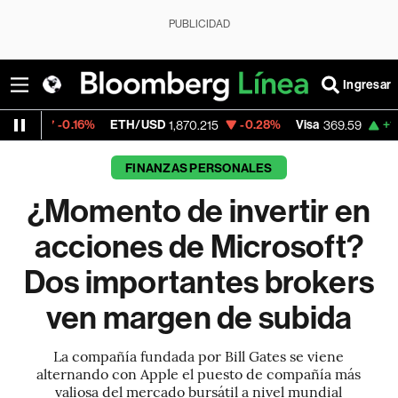
PUBLICIDAD
Ingresar
.16%
ETH/USD
-0.28%
Visa
+1.07%
Merca
1,870.215
369.59
FINANZAS PERSONALES
¿Momento de invertir en
acciones de Microsoft?
Dos importantes brokers
ven margen de subida
La compañía fundada por Bill Gates se viene
alternando con Apple el puesto de compañía más
valiosa del mercado bursátil a nivel mundial