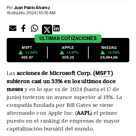
Por
Juan Pablo Álvarez
18 de junio, 2024 | 10:35 AM
ÚLTIMAS
COTIZACIONES
MSFT
APPLE
NASDAQ
+1.04%
+1.97%
+2.59%
492.67
309.25
26,584.99
Las
acciones de Microsoft Corp. (
)
MSFT
subieron casi un 33% en los últimos doce
meses
y en lo que va de 2024 (hasta el 17 de
junio) tuvieron un avance superior al 19%. La
compañía fundada por Bill Gates se viene
alternando con Apple Inc. (
AAPL
) el primer
puesto en el ranking de empresas de mayor
capitalización bursátil del mundo.