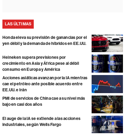
LAS ÚLTIMAS
Honda eleva su previsión de ganancias por el
yen débil y la demanda de híbridos en EE.UU.
Heineken supera previsiones por
crecimiento en Asia y África pese al débil
consumo en Europa y América
Acciones asiáticas avanzan por la IA mientras
cae el petróleo ante posible acuerdo entre
EE.UU. e Irán
PMI de servicios de China cae a su nivel más
bajo en casi dos años
El auge de la IA se extiende a las acciones
industriales, según Wells Fargo