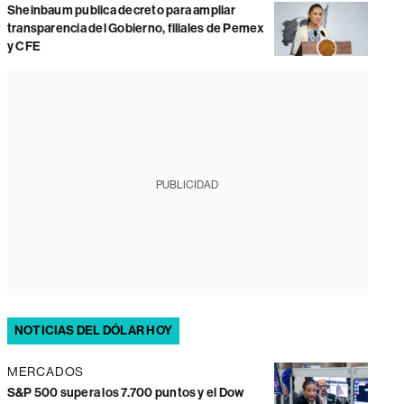
Sheinbaum publica decreto para ampliar
transparencia del Gobierno, filiales de Pemex
y CFE
PUBLICIDAD
NOTICIAS DEL DÓLAR HOY
MERCADOS
S&P 500 supera los 7.700 puntos y el Dow