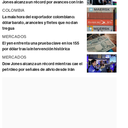
Jones alcanza un récord por avances con Irán
COLOMBIA
La mala hora del exportador colombiano:
dólar barato, aranceles y fletes que no dan
tregua
MERCADOS
El yen enfrenta una prueba clave en los 155
por dólar tras la intervención histórica
MERCADOS
Dow Jones alcanza un récord mientras cae el
petróleo por señales de alivio desde Irán