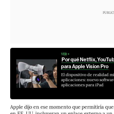
PUBLIC
VER +
Por qué Netflix, YouTub
para Apple Vision Pro
El dispositivo de realidad m
aplicaciones: nuevo softwar
aplicaciones para iPad
Apple dijo en ese momento que permitiría que 
en EE. UU. incluyeran un enlace externo a un 