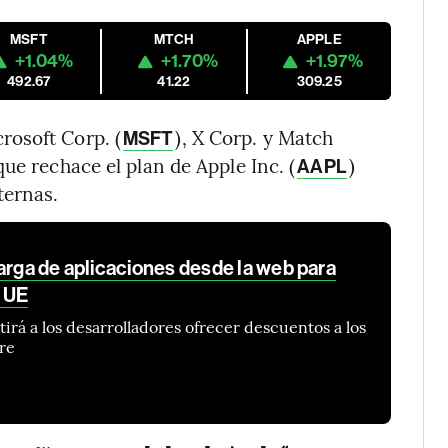
MSFT
MTCH
APPLE
+1.04%
+1.70%
+1.97%
492.67
41.22
309.25
crosoft Corp. (
), X Corp. y Match
MSFT
que rechace el plan de Apple Inc. (
)
AAPL
ternas.
arga de aplicaciones desde la web para
a UE
rá a los desarrolladores ofrecer descuentos a los
ore