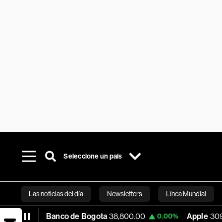
Seleccione un país
Las noticias del día
Newsletters
Línea Mundial
Banco de Bogota
38,800.00
Apple
309.25
0.00%
+1.97
Bloomberg 