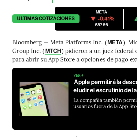
META
-0.41%
ÚLTIMAS
COTIZACIONES
587.66
Bloomberg — Meta Platforms Inc. (
), Mi
META
Group Inc. (
) pidieron a un juez federal 
MTCH
para abrir su App Store a opciones de pago ex
VER +
Apple permitirá la desc
eludir el escrutinio de l
La compañía también permiti
usuarios fuera de la App St