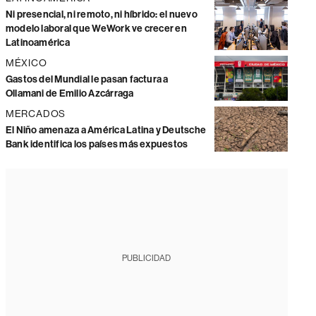
Ni presencial, ni remoto, ni híbrido: el nuevo
modelo laboral que WeWork ve crecer en
Latinoamérica
MÉXICO
Gastos del Mundial le pasan factura a
Ollamani de Emilio Azcárraga
MERCADOS
El Niño amenaza a América Latina y Deutsche
Bank identifica los países más expuestos
PUBLICIDAD