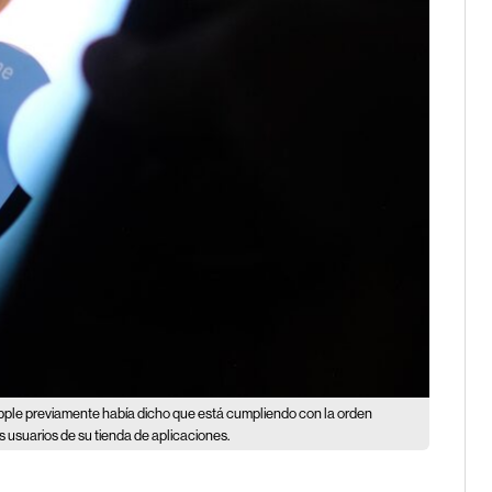
pple previamente había dicho que está cumpliendo con la orden
os usuarios de su tienda de aplicaciones.