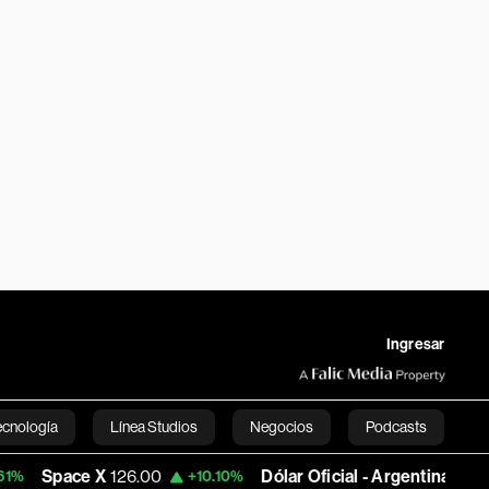
Ingresar
ecnología
Línea Studios
Negocios
Podcasts
 X
126.00
Dólar Oficial - Argentina
1,495.9529
+10.10%
+0
English