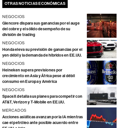
OTRAS NOTICIAS ECONÓMICAS
NEGOCIOS
Glencore dispara sus ganancias por el auge
del cobre y el sólido desempeño de su
división de trading
NEGOCIOS
Honda eleva su previsión de ganancias por el
yen débil y la demanda de híbridos en EE.UU.
NEGOCIOS
Heineken supera previsiones por
crecimiento en Asia y África pese al débil
consumo en Europa y América
NEGOCIOS
SpaceX detalla sus planes para competir con
AT&T, Verizon y T-Mobile en EE.UU.
MERCADOS
Acciones asiáticas avanzan por la IA mientras
cae el petróleo ante posible acuerdo entre