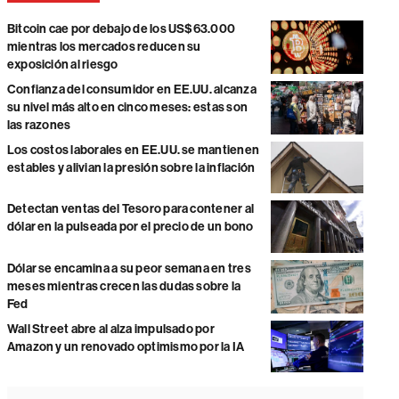
Bitcoin cae por debajo de los US$63.000
mientras los mercados reducen su
exposición al riesgo
Confianza del consumidor en EE.UU. alcanza
su nivel más alto en cinco meses: estas son
las razones
Los costos laborales en EE.UU. se mantienen
estables y alivian la presión sobre la inflación
Detectan ventas del Tesoro para contener al
dólar en la pulseada por el precio de un bono
Dólar se encamina a su peor semana en tres
meses mientras crecen las dudas sobre la
Fed
Wall Street abre al alza impulsado por
Amazon y un renovado optimismo por la IA