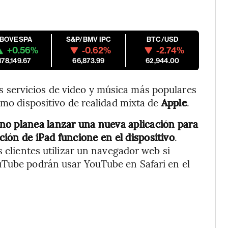
IBOVESPA
S&P/BMV IPC
BTC/USD
+0.56%
-0.62%
-2.74%
178,149.67
66,873.99
62,944.00
os servicios de video y música más populares
imo dispositivo de realidad mixta de
Apple
.
no planea lanzar una nueva aplicación para
ación de iPad funcione en el dispositivo
.
s clientes utilizar un navegador web si
uTube podrán usar YouTube en Safari en el