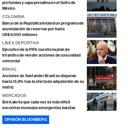
profundas y capa presalina en el Golfo de
México
COLOMBIA
Banco de la República iniciará un programa de
acumulación de reservas por hasta
US$4.000 millones
LÍNEA DEPORTIVA
Ejecutivo de la FIFA cuestiona plan de
Infantino de vender acciones de una unidad
comercial
BRASIL
Acciones de Santander Brasil se disparan
hasta 13,9% tras la oferta de adquisición de su
matriz
MERCADOS
BofA alerta que cada vez es más difícil
encontrar monedas emergentes baratas
OPINIÓN BLOOMBERG