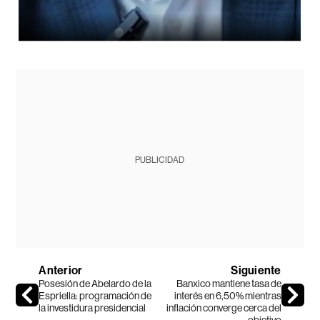
PUBLICIDAD
Anterior
Siguiente
Posesión de Abelardo de la
Banxico mantiene tasa de
Espriella: programación de
interés en 6,50% mientras
la investidura presidencial
inflación converge cerca del