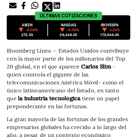
ÚLTIMAS
COTIZACIONES
AMZN
NASDAQ
IBOVESPA
-0.09%
-0.06%
-1.23%
272.35
26,348.35
175,546.36
Bloomberg Línea — Estados Unidos contribuye
con la mayor parte de los millonarios del Top
20 global, en el que aparece
Carlos Slim
-
quien controla el gigante de las
telecomunicaciones América Móvil- como el
único latinoamericano del listado, en tanto
que
la industria tecnológica
tiene un papel
preponderante en las fortunas.
La gran mayoría de las fortunas de los grandes
empresarios globales ha crecido a lo largo del
año, a pesar de un contexto económico