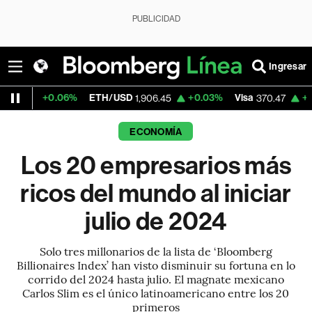
PUBLICIDAD
Ingresar
ETH/USD
+0.03%
Visa
+0.52%
MercadoLib
1,906.45
370.47
ECONOMÍA
Los 20 empresarios más
ricos del mundo al iniciar
julio de 2024
Solo tres millonarios de la lista de ‘Bloomberg
Billionaires Index’ han visto disminuir su fortuna en lo
corrido del 2024 hasta julio. El magnate mexicano
Carlos Slim es el único latinoamericano entre los 20
primeros