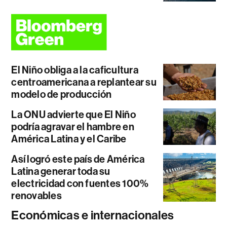
El Niño obliga a la caficultura
centroamericana a replantear su
modelo de producción
La ONU advierte que El Niño
podría agravar el hambre en
América Latina y el Caribe
Así logró este país de América
Latina generar toda su
electricidad con fuentes 100%
renovables
Económicas e internacionales