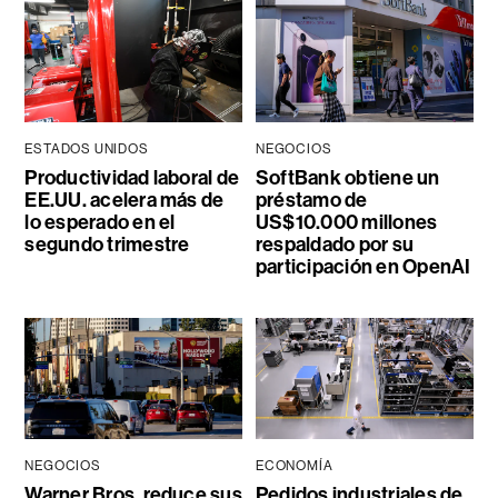
ESTADOS UNIDOS
NEGOCIOS
Productividad laboral de
SoftBank obtiene un
EE.UU. acelera más de
préstamo de
lo esperado en el
US$10.000 millones
segundo trimestre
respaldado por su
participación en OpenAI
NEGOCIOS
ECONOMÍA
Warner Bros. reduce sus
Pedidos industriales de