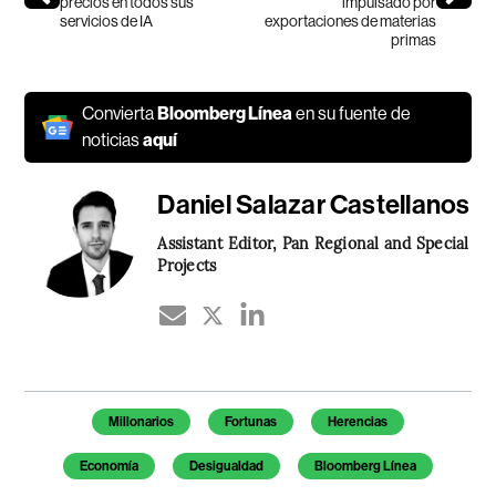
precios en todos sus
impulsado por
servicios de IA
exportaciones de materias
primas
Convierta
Bloomberg Línea
en su fuente de
noticias
aquí
Daniel Salazar Castellanos
Assistant Editor, Pan Regional and Special
Projects
Temas de este artículo
Millonarios
Fortunas
Herencias
Economía
Desigualdad
Bloomberg Línea