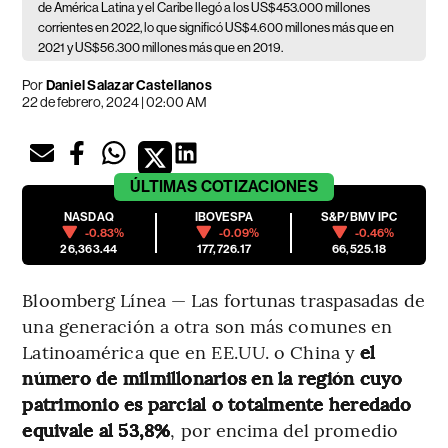
de América Latina y el Caribe llegó a los US$453.000 millones
corrientes en 2022, lo que significó US$4.600 millones más que en
2021 y US$56.300 millones más que en 2019.
Por
Daniel Salazar Castellanos
22 de febrero, 2024 | 02:00 AM
ÚLTIMAS
COTIZACIONES
NASDAQ
IBOVESPA
S&P/BMV IPC
-0.83%
-0.09%
-0.46%
26,363.44
177,726.17
66,525.18
Bloomberg Línea — Las fortunas traspasadas de
una generación a otra son más comunes en
Latinoamérica que en EE.UU. o China y
el
número de milmillonarios en la región cuyo
patrimonio es parcial o totalmente heredado
equivale al 53,8%
, por encima del promedio