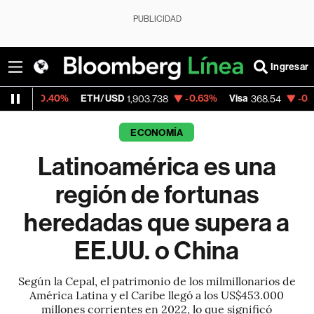
PUBLICIDAD
Ingresar
ETH/USD
-0.63%
Visa
-0.28%
MercadoLib
1,903.738
368.54
ECONOMÍA
Latinoamérica es una
región de fortunas
heredadas que supera a
EE.UU. o China
Según la Cepal, el patrimonio de los milmillonarios de
América Latina y el Caribe llegó a los US$453.000
millones corrientes en 2022, lo que significó