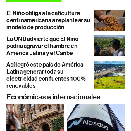
El Niño obliga a la caficultura
centroamericana a replantear su
modelo de producción
La ONU advierte que El Niño
podría agravar el hambre en
América Latina y el Caribe
Así logró este país de América
Latina generar toda su
electricidad con fuentes 100%
renovables
Económicas e internacionales