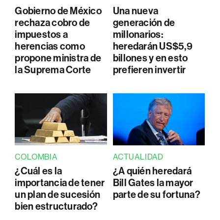
Gobierno de México
Una nueva
rechaza cobro de
generación de
impuestos a
millonarios:
herencias como
heredarán US$5,9
propone ministra de
billones y en esto
la Suprema Corte
prefieren invertir
COLOMBIA
ACTUALIDAD
¿Cuál es la
¿A quién heredará
importancia de tener
Bill Gates la mayor
un plan de sucesión
parte de su fortuna?
bien estructurado?