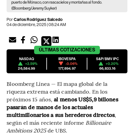
puerto de Mónaco, con rascacielos y montañas al fondo.
(Bloomberg/Jeremy Suyker)
Por
Carlos Rodríguez Salcedo
04 de diciembre, 2025 | 08:24 AM
ÚLTIMAS
COTIZACIONES
NASDAQ
IBOVESPA
S&P/BMV IPC
+2.59%
-0.06%
+0.20%
26,584.99
177,894.97
66,833.16
Bloomberg Línea — El mapa global de la
riqueza extrema está cambiando. En los
próximos 15 años,
al menos US$5,9 billones
pasarán de manos de los actuales
multimillonarios a sus herederos directos
,
según el más reciente informe
Billionaire
Ambitions 2025
de UBS.