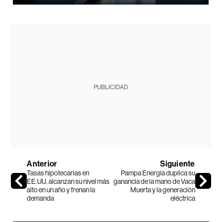
PUBLICIDAD
Anterior
Siguiente
Tasas hipotecarias en
Pampa Energía duplica su
EE.UU. alcanzan su nivel más
ganancia de la mano de Vaca
alto en un año y frenan la
Muerta y la generación
demanda
eléctrica