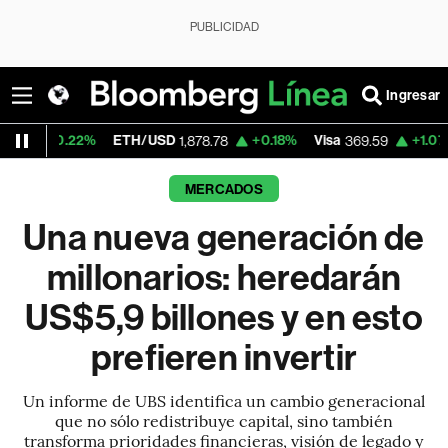
PUBLICIDAD
Ingresar
ETH/USD
+0.18%
Visa
+1.07%
MercadoLibr
1,878.78
369.59
MERCADOS
Una nueva generación de
millonarios: heredarán
US$5,9 billones y en esto
prefieren invertir
Un informe de UBS identifica un cambio generacional
que no sólo redistribuye capital, sino también
transforma prioridades financieras, visión de legado y