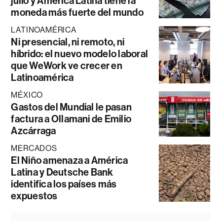
julio y América Latina tiene la
moneda más fuerte del mundo
LATINOAMÉRICA
Ni presencial, ni remoto, ni
híbrido: el nuevo modelo laboral
que WeWork ve crecer en
Latinoamérica
MÉXICO
Gastos del Mundial le pasan
factura a Ollamani de Emilio
Azcárraga
MERCADOS
El Niño amenaza a América
Latina y Deutsche Bank
identifica los países más
expuestos