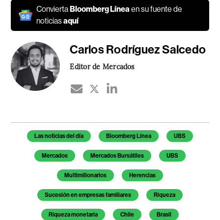
Convierta
Bloomberg Línea
en su fuente de
noticias
aquí
Carlos Rodríguez Salcedo
Editor de Mercados
Temas de este artículo
Las noticias del día
Bloomberg Línea
UBS
Mercados
Mercados Bursátiles
UBS
Multimillonarios
Herencias
Sucesión en empresas familiares
Riqueza
Riqueza monetaria
Chile
Brasil