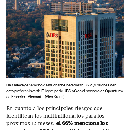
Una nueva generación de millonarios: heredarán US$5,9 billones y en
esto prefieren invertir.
El logotipo de UBS AG en el rascacielos Opernturm
de Fráncfort, Alemania.
(Alex Kraus)
En cuanto a los principales riesgos que
identifican los multimillonarios para los
próximos 12 meses,
el 66% menciona los