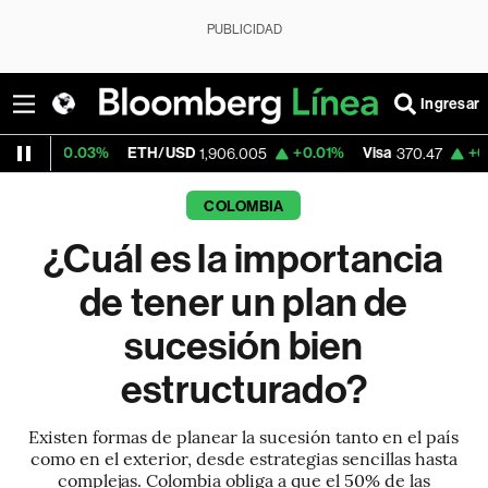
PUBLICIDAD
Ingresar
3%
ETH/USD
+0.01%
Visa
+0.52%
Mercad
1,906.005
370.47
COLOMBIA
¿Cuál es la importancia
de tener un plan de
sucesión bien
estructurado?
Existen formas de planear la sucesión tanto en el país
como en el exterior, desde estrategias sencillas hasta
complejas. Colombia obliga a que el 50% de las