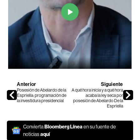
Anterior
Siguiente
Posesión de Abelardo de la
A qué hora inicia y a qué hora
Espriella: programación de
acaba la ley seca por
la investidura presidencial
posesión de Abelardo De la
Espriella
Convierta
Bloomberg Línea
en su fuente de
noticias
aquí