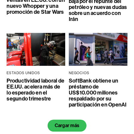
ventas en EE.UU. con un
baja por el repunte del
nuevo Whopper y una
petróleo y nuevas dudas
promoción de Star Wars
sobre un acuerdo con
Irán
ESTADOS UNIDOS
NEGOCIOS
Productividad laboral de
SoftBank obtiene un
EE.UU. acelera más de
préstamo de
lo esperado en el
US$10.000 millones
segundo trimestre
respaldado por su
participación en OpenAI
Cargar más