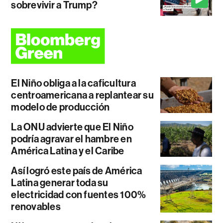
sobrevivir a Trump?
El Niño obliga a la caficultura
centroamericana a replantear su
modelo de producción
La ONU advierte que El Niño
podría agravar el hambre en
América Latina y el Caribe
Así logró este país de América
Latina generar toda su
electricidad con fuentes 100%
renovables