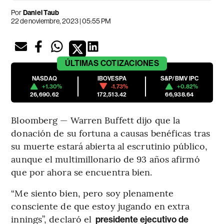
Por
Daniel Taub
22 de noviembre, 2023 | 05:55 PM
ÚLTIMAS
COTIZACIONES
NASDAQ
IBOVESPA
S&P/BMV IPC
+1.30%
-1.73%
+0.82%
26,690.62
172,513.42
66,938.64
Bloomberg — Warren Buffett dijo que la
donación de su fortuna a causas benéficas tras
su muerte estará abierta al escrutinio público,
aunque el multimillonario de 93 años afirmó
que por ahora se encuentra bien.
“Me siento bien, pero soy plenamente
consciente de que estoy jugando en extra
innings”, declaró el
presidente ejecutivo de