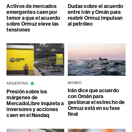
Activos de mercados
Dudas sobre el acuerdo
emergentes caen por
entre Irán y Omán para
temor a que el acuerdo
reabrir Ormuz impulsan
sobre Ormuz eleve las
al petróleo
tensiones
MUNDO
ARGENTINA
Irán dice que acuerdo
Presión sobre los
con Omán para
márgenes de
gestionar el estrecho de
MercadoLibre inquieta a
Ormuz está en su fase
inversores y acciones
final
caen en el Nasdaq