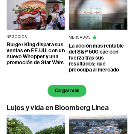
NEGOCIOS
MERCADOS
Burger King dispara sus
La acción más rentable
ventas en EE.UU. con un
del S&P 500 cae con
nuevo Whopper y una
fuerza tras sus
promoción de Star Wars
resultados: qué
preocupa al mercado
Cargar más
Lujos y vida en Bloomberg Línea