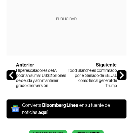
PUBLICIDAD
Anterior
Siguiente
Hiperescaladores de IA
Todd Blanche es confirmado
podrían sumar US$2 billones
por el Senado de EE.UU.
de deuda y aún mantener
como fiscal general de
grado de inversión
Trump
Convierta
Bloomberg Línea
en su fuente de
noticias
aquí
Temas de este artículo