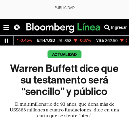
PUBLICIDAD
Ingresar
0.45%
ETH/USD
-0.37%
Visa
-2.15%
Merca
1,911.858
362.50
ACTUALIDAD
Warren Buffett dice que
su testamento será
“sencillo” y público
El multimillonario de 93 años, que dona más de
US$868 millones a cuatro fundaciones, dice en una
carta que se siente “bien”