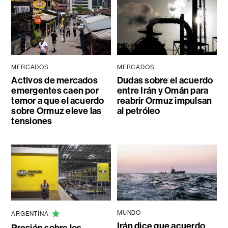
MERCADOS
MERCADOS
Activos de mercados
Dudas sobre el acuerdo
emergentes caen por
entre Irán y Omán para
temor a que el acuerdo
reabrir Ormuz impulsan
sobre Ormuz eleve las
al petróleo
tensiones
MUNDO
ARGENTINA
Irán dice que acuerdo
Presión sobre los