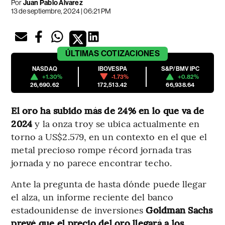
Por
Juan Pablo Álvarez
13 de septiembre, 2024 | 06:21 PM
ÚLTIMAS
COTIZACIONES
NASDAQ
IBOVESPA
S&P/BMV IPC
+1.30%
-1.73%
+0.82%
26,690.62
172,513.42
66,938.64
El oro ha subido más de 24% en lo que va de
2024
y la onza troy se ubica actualmente en
torno a US$2.579, en un contexto en el que el
metal precioso rompe récord jornada tras
jornada y no parece encontrar techo.
Ante la pregunta de hasta dónde puede llegar
el alza, un informe reciente del banco
estadounidense de inversiones
Goldman Sachs
prevé que el precio del oro llegará a los