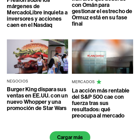
con Omán para
márgenes de
gestionar el estrecho de
MercadoLibre inquieta a
Ormuz está en su fase
inversores y acciones
final
caen en el Nasdaq
NEGOCIOS
MERCADOS
Burger King dispara sus
La acción más rentable
ventas en EE.UU. con un
del S&P 500 cae con
nuevo Whopper y una
fuerza tras sus
promoción de Star Wars
resultados: qué
preocupa al mercado
Cargar más