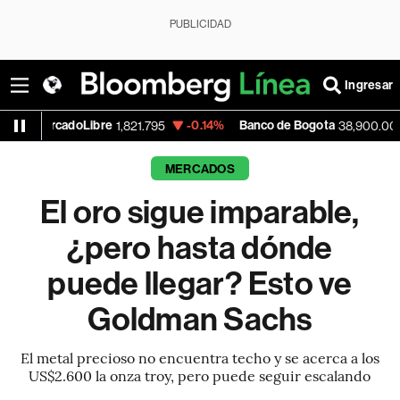
PUBLICIDAD
Ingresar
adoLibre
-0.14%
Banco de Bogota
+0.46%
1,821.795
38,900.00
MERCADOS
El oro sigue imparable,
¿pero hasta dónde
puede llegar? Esto ve
Goldman Sachs
El metal precioso no encuentra techo y se acerca a los
US$2.600 la onza troy, pero puede seguir escalando