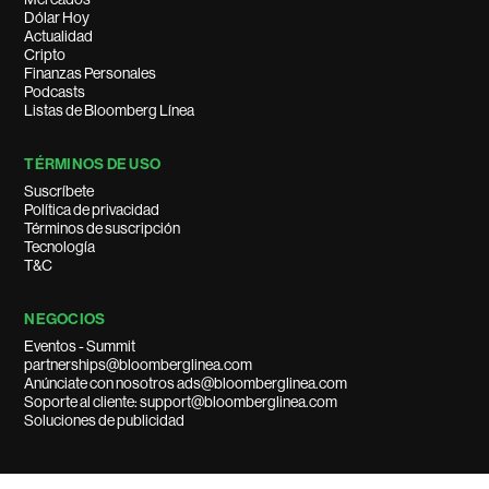
Dólar Hoy
Actualidad
Cripto
Finanzas Personales
Podcasts
Listas de Bloomberg Línea
TÉRMINOS DE USO
Suscríbete
Política de privacidad
Términos de suscripción
Tecnología
T&C
NEGOCIOS
Eventos - Summit
partnerships@bloomberglinea.com
Anúnciate con nosotros ads@bloomberglinea.com
Soporte al cliente: support@bloomberglinea.com
Soluciones de publicidad